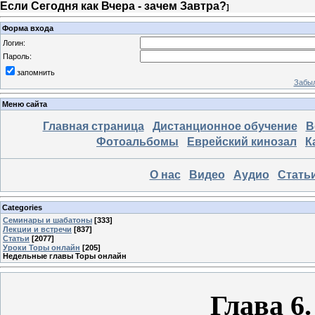
Если Сегодня как Вчера - зачем Завтра?
]
Форма входа
Логин:
Пароль:
запомнить
Забыл
Меню сайта
Главная страница
Дистанционное обучение
В
Фотоальбомы
Еврейский кинозал
К
О нас
Видео
Аудио
Стать
Categories
Семинары и шабатоны
[333]
Лекции и встречи
[837]
Статьи
[2077]
Уроки Торы онлайн
[205]
Недельные главы Торы онлайн
Глава 6