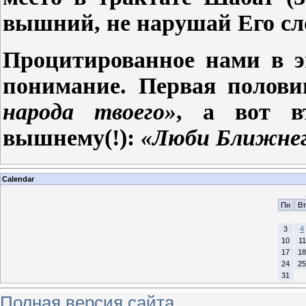
вышний, не нарушай Его сл
Процитированное нами в э
понимание. Первая полови
народа твоего»
, а вот в
вышнему(!):
«Люби Ближнего
Calendar
Пн
Вт
3
4
10
11
17
18
24
25
31
Полная версия сайта