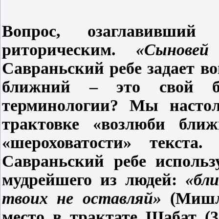
Вопрос, озаглавивший 
риторическим.
«Сыновей
Савраньский ребе задает в
ближний – это свой бр
терминологии? Мы насто
трактовке «возлюби ближ
«шероховатости» текста
Савраньский ребе использ
мудрейшего из людей:
«бл
твоих не оставляй»
(Мишл
место в трактате Шабат (31