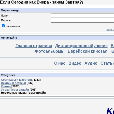
Если Сегодня как Вчера - зачем Завтра?
]
Форма входа
Логин:
Пароль:
запомнить
Забыл
Меню сайта
Главная страница
Дистанционное обучение
В
Фотоальбомы
Еврейский кинозал
К
О нас
Видео
Аудио
Стать
Categories
Семинары и шабатоны
[333]
Лекции и встречи
[837]
Статьи
[2077]
Уроки Торы онлайн
[205]
Недельные главы Торы онлайн
К