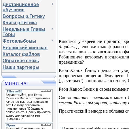
Дистанционное
обучение
Вопросы р.Гитику
Книги р.Гитика
Недельные Главы
Торы
Фотоальбомы
Клясться у евреев не принято, кр
ґ
ацадик
, да еще жизнью фараона о
Еврейский кинозал
клялся на ложь – клялся жизнью фа
Каталог файлов
Рабиновича, которому предложили 
Обратная связь
праведника?
Наши партнеры
Раби Ханох
Ґ
ених предлагает уви
пророческое видение будущего.
(десятерых!) в шпионаже в пользу 
МИНИ-ЧАТ
Раби Ханох
Ґ
ених в своем коммент
Слово
шпионы – мераглим
может б
семени Рахели вы украли, каравану
Практический вывод: не обладая с
[1]
Смотри комментарий «Мера - результат меры» 