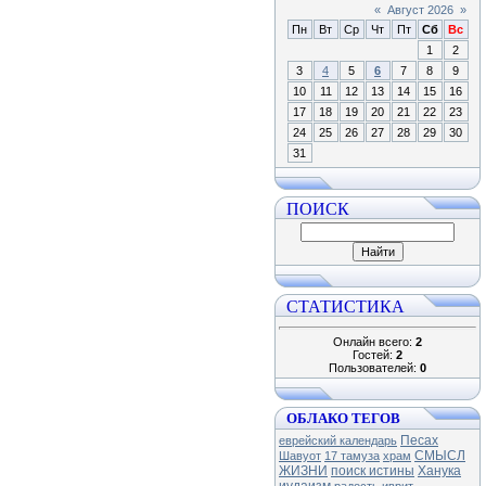
«
Август 2026
»
Пн
Вт
Ср
Чт
Пт
Сб
Вс
1
2
3
4
5
6
7
8
9
10
11
12
13
14
15
16
17
18
19
20
21
22
23
24
25
26
27
28
29
30
31
ПОИСК
СТАТИСТИКА
Онлайн всего:
2
Гостей:
2
Пользователей:
0
ОБЛАКО ТЕГОВ
Песах
еврейский календарь
СМЫСЛ
Шавуот
17 тамуза
храм
ЖИЗНИ
поиск истины
Ханука