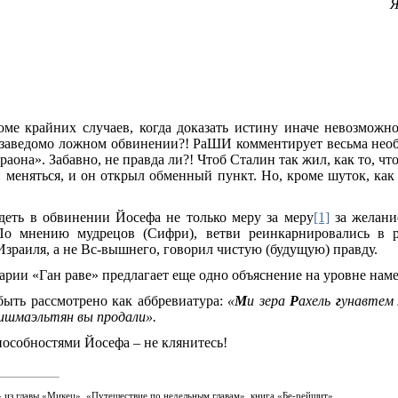
Я
оме крайних случаев, когда доказать истину иначе невозможн
 заведомо ложном обвинении?! РаШИ комментирует весьма необ
раона». Забавно, не правда ли?! Чтоб Сталин так жил, как то, ч
меняться, и он открыл обменный пункт. Но, кроме шуток, как
деть в обвинении Йосефа не только меру за меру
[1]
за желани
 По мнению мудрецов (Сифри), ветви реинкарнировались в р
Израиля, а не Вс-вышнего, говорил чистую (будущую) правду.
арии «Ган раве» предлагает еще одно объяснение на уровне нам
ыть рассмотрено как аббревиатура:
«
М
и зера
Р
ахель
г
унавте
 ишмаэльтян вы продали».
пособностями Йосефа – не клянитесь!
из главы «Микец», «Путешествие по недельным главам», книга «Бе-рейшит».