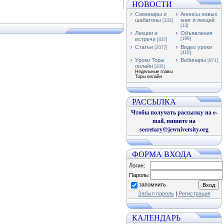
НОВОСТИ
Семинары и
Анонсы новых
шабатоны
книг и лекций
[333]
[13]
Лекции и
Объявления
встречи
[199]
[837]
Статьи
Видео уроки
[2077]
[416]
Уроки Торы
Вебинары
[971]
онлайн
[205]
Недельные главы
Торы онлайн
РАССЫЛКА
Чтобы получать рассылку на e-
mail, пишите на
secretary@jewniversity.org
ФОРМА ВХОДА
Логин:
Пароль:
запомнить
Забыл пароль
|
Регистрация
КАЛЕНДАРЬ