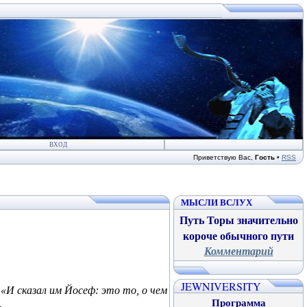
ВХОД
Приветствую Вас
,
Гость
•
RSS
МЫСЛИ ВСЛУХ
Путь Торы значительно
короче обычного пути
Комментарий
JEWNIVERSITY
«И сказал им Йосеф: это то, о чем
Программа