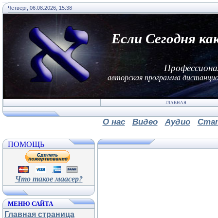
Четверг, 06.08.2026, 15:38
Если Сегодня ка
Профессиона
авторская программа дистанцио
ГЛАВНАЯ
О нас
Видео
Аудио
Ста
ПОМОЩЬ
Что такое маасер?
МЕНЮ САЙТА
Главная страница