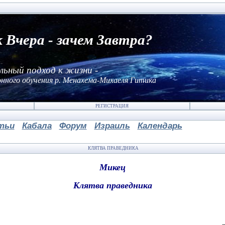
к Вчера - зачем Завтра?
льный подход к жизни -
нного обучения р. Менахема-Михаеля Гитика
РЕГИСТРАЦИЯ
тьи
Кабала
Форум
Израиль
Календарь
КЛЯТВА ПРАВЕДНИКА
Микец
Клятва праведника