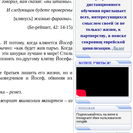
 говорил, вам сказав: «вы шпионы».
дистанционного
И следующим будете проверены
обучения приглашает
всех, интересующихся
[клянусь]
жизнью фараона».
смыслом своей (и не
(Бе-рейшит, 42: 14-15)
только) жизни, к
партнерству, в поиске
сокровищ еврейской
о. И потому, когда клянется
Йосеф
цивилизации.
Далее
ычно: «как будет жив паръо. Когда
то эти шнурки лучшие в мире! Стиль
 понять по-другому клятву Йосефа-
ХОТИТЕ УЧИТЬСЯ?
е братьев лишить его жизни, но и
азведчиков и Йосеф, обвиняя их
ека –
ремез
.
м
л
еорхат
и
шмаэлим
м
ахартем – из
INSTAGRAM
Подписывайтесь на меня в
Instagram! Имя пользователя:
mmgitik