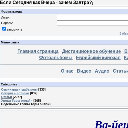
Если Сегодня как Вчера - зачем Завтра?
]
Форма входа
Логин:
Пароль:
запомнить
Забыл
Меню сайта
Главная страница
Дистанционное обучение
В
Фотоальбомы
Еврейский кинозал
К
О нас
Видео
Аудио
Стать
Categories
Семинары и шабатоны
[333]
Лекции и встречи
[837]
Статьи
[2077]
Уроки Торы онлайн
[205]
Недельные главы Торы онлайн
Ва-йе