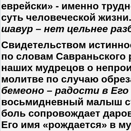
еврейски» - именно труд
суть человеческой жизни
шавур – нет цельнее раз
Свидетельством истинно
по словам Савраньского 
наших мудрецов о непрои
молитве по случаю обрез
бемеоно – радости в Ег
восьмидневный малыш стр
боль сопровождает даро
Его имя «рождается» в м