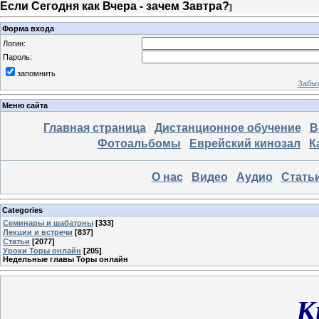
Если Сегодня как Вчера - зачем Завтра?
]
Форма входа
Логин:
Пароль:
запомнить
Забыл
Меню сайта
Главная страница
Дистанционное обучение
В
Фотоальбомы
Еврейский кинозал
К
О нас
Видео
Аудио
Стать
Categories
Семинары и шабатоны
[333]
Лекции и встречи
[837]
Статьи
[2077]
Уроки Торы онлайн
[205]
Недельные главы Торы онлайн
К