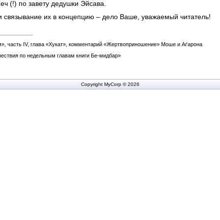
ч (!) по завету дедушки Эйсава.
и связывание их в концепцию – дело Ваше, уважаемый читатель!
, часть IV, глава «Хукат», комментарий «Жертвоприношение» Моше и Аґарона
ествия по недельным главам книги Бе-мидбар»
Copyright MyCorp © 2026