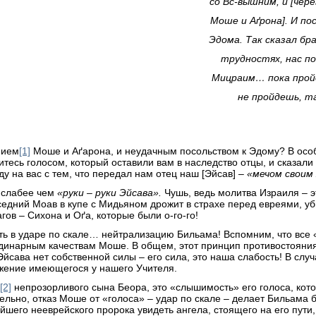
со Вс-вышним, и [
чере
Моше и А
ґ
рона]. И п
Эдома. Так сказал бр
трудностях, нас п
Мицраим… пока пройд
не пройдешь, та
нием
[1]
Моше и Аґарона, и неудачным посольством к Эдому? В особ
тесь голосом, который оставили вам в наследство отцы, и сказали
ду на вас с тем, что передал нам отец наш [Эйсав] –
«мечом своим
слабее чем
«руки – руки Эйсава».
Чушь, ведь молитва Израиля – э
седний Моав в купе с Мидьяном дрожит в страхе перед евреями, 
ов – Сихона и Оґа, которые были о-го-го!
ть в ударе по скале… нейтрализацию Бильама! Вспомним, что все
ординарным качествам Моше. В общем, этот принцип противостояни
сава нет собственной силы – его сила, это наша слабость! В случ
ажение имеющегося у нашего Учителя.
[2]
непрозорливого сына Беора, это «слышимость» его голоса, кот
льно, отказ Моше от «голоса» – удар по скале – делает Бильама б
шего нееврейского пророка увидеть ангела, стоящего на его пути, 