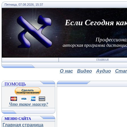
Пятница, 07.08.2026, 15:37
Если Сегодня ка
Профессиона
авторская программа дистанцио
ГЛАВНАЯ
О нас
Видео
Аудио
Ста
ПОМОЩЬ
Что такое маасер?
МЕНЮ САЙТА
Главная страница