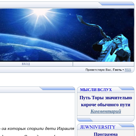
ВХОД
Приветствую Вас
,
Гость
•
RSS
МЫСЛИ ВСЛУХ
Путь Торы значительно
короче обычного пути
Комментарий
JEWNIVERSITY
з-за которых спорили дети Израиля
Программа