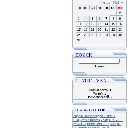
«
Август 2026
»
Пн
Вт
Ср
Чт
Пт
Сб
Вс
1
2
3
4
5
6
7
8
9
10
11
12
13
14
15
16
17
18
19
20
21
22
23
24
25
26
27
28
29
30
31
ПОИСК
СТАТИСТИКА
Онлайн всего:
1
Гостей:
1
Пользователей:
0
ОБЛАКО ТЕГОВ
Песах
еврейский календарь
СМЫСЛ
Шавуот
17 тамуза
храм
ЖИЗНИ
поиск истины
Ханука