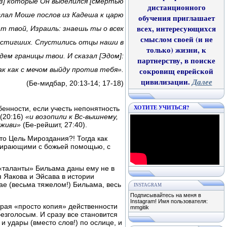
з
] которые Он выделился [смертью
дистанционного
ослал Моше послов из Кадеша к царю
обучения приглашает
всех, интересующихся
ат твой, Израиль: знаешь ты о всех
смыслом своей (и не
остигших. Спустились отцы наши в
только) жизни, к
ем границы твои. И сказал [Эдом]:
партнерству, в поиске
к как с мечом выйду против тебя».
сокровищ еврейской
цивилизации.
Далее
(Бе-мидбар, 20:13-14; 17-18)
ХОТИТЕ УЧИТЬСЯ?
енности, если учесть непонятность
 (20:16)
«и возопили к Вс-вышнему,
 живи»
(Бе-рейшит, 27:40).
то Цель Мироздания?! Тогда как
убирающими с божьей помощью, с
 «таланты» Бильама даны ему не в
я Яакова и Эйсава в истории
ае (весьма тяжелом!) Бильама, весь
INSTAGRAM
Подписывайтесь на меня в
Instagram! Имя пользователя:
орая «просто копия» действенности
mmgitik
езголосым. И сразу все становится
и удары (вместо слов!) по ослице, и