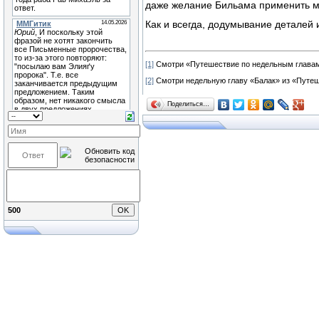
даже желание Бильама применить ме
Как и всегда, додумывание деталей 
[1]
Смотри «Путешествие по недельным главам»
[2]
Смотри недельную главу «Балак» из «Путеш
Поделиться…
500