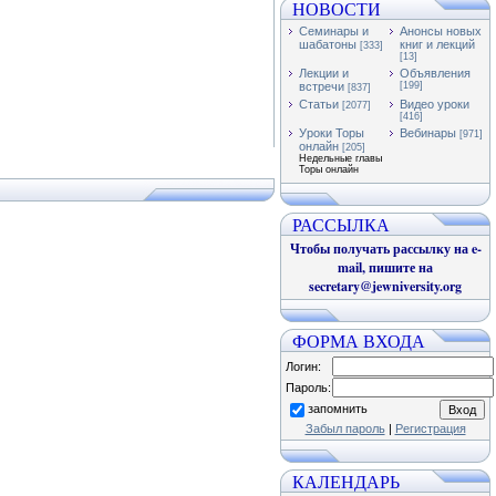
НОВОСТИ
Семинары и
Анонсы новых
шабатоны
книг и лекций
[333]
[13]
Лекции и
Объявления
встречи
[199]
[837]
Статьи
Видео уроки
[2077]
[416]
Уроки Торы
Вебинары
[971]
онлайн
[205]
Недельные главы
Торы онлайн
РАССЫЛКА
Чтобы получать рассылку на e-
mail, пишите на
secretary@jewniversity.org
ФОРМА ВХОДА
Логин:
Пароль:
запомнить
Забыл пароль
|
Регистрация
КАЛЕНДАРЬ