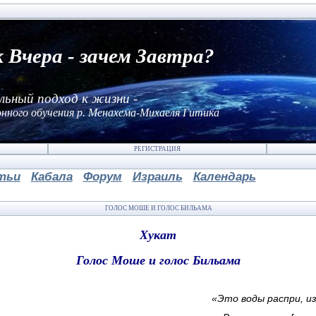
к Вчера - зачем Завтра?
льный подход к жизни -
нного обучения р. Менахема-Михаеля Гитика
РЕГИСТРАЦИЯ
тьи
Кабала
Форум
Израиль
Календарь
ГОЛОС МОШЕ И ГОЛОС БИЛЬАМА
Хукат
Голос Моше и голос Бильама
«Это воды распри, и