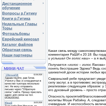
Дистанционное
обучение
Вопросы р.Гитику
Книги р.Гитика
Недельные Главы
Торы
Фотоальбомы
Еврейский кинозал
Каталог файлов
Обратная связь
Какая связь между самопожертвова
комментария РаШИ к 20:18: Вы горди
Наши партнеры
и услышал Он голос наш»
– а я вый
Получается
«голос – голос Яакова»
МИНИ-ЧАТ
понять бесстрашие Эдома? Ведь со
шахматной доски истории любых враг
Савраньский ребе предлагает увиде
силу заслуг, а в противовес экстра
реализован следующим образом: у Эй
его духовный уровень – просто отр
Опасность проклятий/благословений
молитвы Моше Рабэйну. А, следовате
очевидным. И неспособность величай