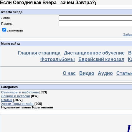
Если Сегодня как Вчера - зачем Завтра?
]
Форма входа
Логин:
Пароль:
запомнить
Забыл
Меню сайта
Главная страница
Дистанционное обучение
В
Фотоальбомы
Еврейский кинозал
К
О нас
Видео
Аудио
Стать
Categories
Семинары и шабатоны
[333]
Лекции и встречи
[837]
Статьи
[2077]
Уроки Торы онлайн
[205]
Недельные главы Торы онлайн