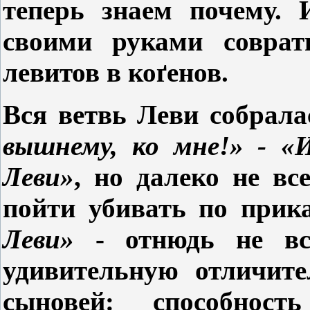
теперь знаем почему. 
своими руками соврат
левитов в ко
ґ
енов.
Вся ветвь Леви собрал
вышнему, ко мне!» - «
Леви»
, но далеко не вс
пойти убивать по прик
Леви»
- отнюдь не вс
удивительную отличит
сыновей: способность