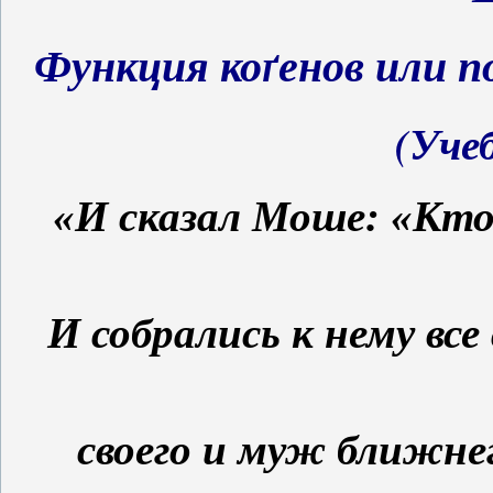
Функция ко
ґенов
или п
(Учеб
«И сказал Моше: «Кт
И собрались к нему вс
своего и муж ближнег