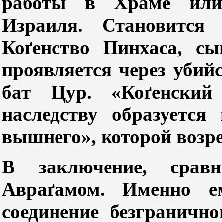
работы в Храме или
Израиля. Становится
Ко
ґенство Пинхаса, с
проявляется через убий
бат Цур. «Ко
ґен
ский
наследству образуется
вышнего», которой возр
В заключение, срав
Авра
ґамом.
Именно е
соединение безгранично