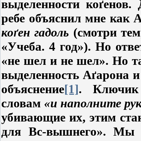
выделенности ко
ґ
енов.
ребе объяснил мне как 
коґен гадоль
(смотри те
«Учеба. 4 год»). Но
отве
«не шел и не шел». Но т
выделенность А
ґ
арона и
объяснение
[1]
. Ключи
словам
«и наполните рук
убивающие их, этим ста
для Вс-вышнего». Мы 