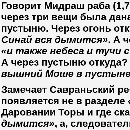
Говорит Мидраш раба (1,7
через три вещи была дана
пустыню. Через огонь отк
Синай вся дымится»
. А 
«и также небеса и тучи 
А через пустыню откуда? 
вышний Моше в пустыне
Замечает Савраньский ре
появляется не в разделе 
Даровании Торы и где ска
дымится»
, а, следовате