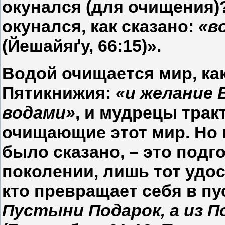
окунался (для очищения)?!
окунался, как сказано:
«в
(Йешайяґу, 66:15)».
Водой очищается мир, как
Пятикнижия:
«и желание 
водами»
, и мудрецы трак
очищающие этот мир. Но г
было сказано, – это подг
поколении, лишь тот удо
кто превращает себя в пу
Пустыни Подарок, а из П