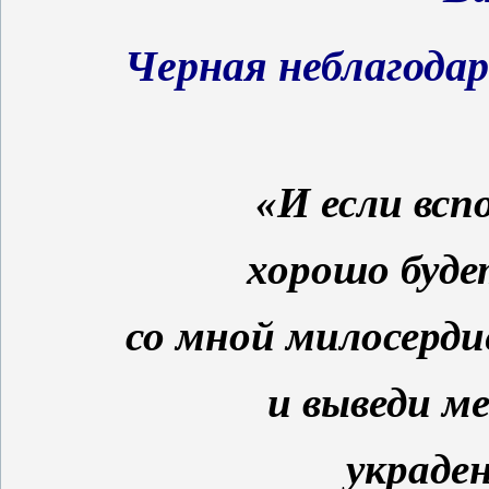
Черная неблагода
«И если всп
хорошо буде
со мной милосердие
и выведи ме
украде