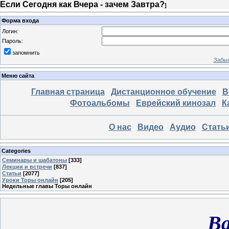
Если Сегодня как Вчера - зачем Завтра?
]
Форма входа
Логин:
Пароль:
запомнить
Забыл
Меню сайта
Главная страница
Дистанционное обучение
В
Фотоальбомы
Еврейский кинозал
К
О нас
Видео
Аудио
Стать
Categories
Семинары и шабатоны
[333]
Лекции и встречи
[837]
Статьи
[2077]
Уроки Торы онлайн
[205]
Недельные главы Торы онлайн
Ва