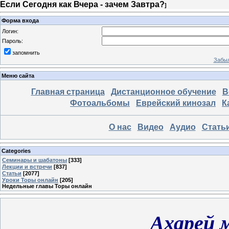
Если Сегодня как Вчера - зачем Завтра?
]
Форма входа
Логин:
Пароль:
запомнить
Забыл
Меню сайта
Главная страница
Дистанционное обучение
В
Фотоальбомы
Еврейский кинозал
К
О нас
Видео
Аудио
Стать
Categories
Семинары и шабатоны
[333]
Лекции и встречи
[837]
Статьи
[2077]
Уроки Торы онлайн
[205]
Недельные главы Торы онлайн
Ахарей 