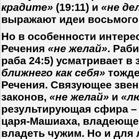
крадите»
(19:11) и
«не де
выражают идеи восьмого 
Но в особенности интере
Речения
«не желай»
. Раб
раба 24:5) усматривает 
ближнего как себя»
тожде
Речения. Связующее звен
законов,
«не желай»
и
«л
результирующая сфира – 
царя-Машиаха, владеюще
владеть чужим. Но и для 