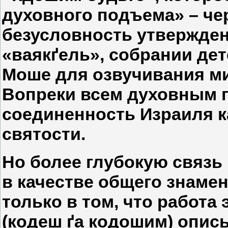
духовного подъема» – че
безусловность утвержде
«ваякґель», собрании де
Моше для озвучивания ми
Вопреки всем духовным п
соединенность Израиля к
святости.
Но более глубокую связь
в качестве общего знаме
только в том, что работа
(кодеш ґа кодошим) описы