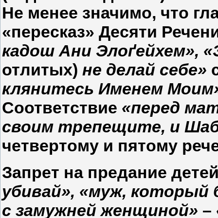
Не менее значимо, что г
«пересказ» Десяти Речен
кадош Ани Элоґейхем», «
отлитых)
не делай себе»
с
клянитесь Именем Моим
Соответствие
«перед мат
своим трепещите, и Ша
четвертому и пятому реч
Запрет на предание дете
убивай», «муж, который
с замужней женщиной»
–