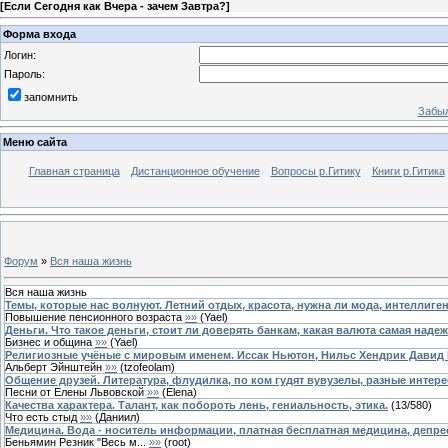
[
Если Сегодня как Вчера - зачем Завтра?
]
Форма входа
Логин:
Пароль:
запомнить
Забыл
Меню сайта
Главная страница
Дистанционное обучение
Вопросы р.Гитику
Книги р.Гитика
Форум
»
Вся наша жизнь
Вся наша жизнь
Темы, которые нас волнуют. Летний отдых, красота, нужна ли мода, интеллиге
Повышение пенсионного возраста
»»
(
Yael
)
Деньги. Что такое деньги, стоит ли доверять банкам, какая валюта самая наде
Бизнес и община
»»
(
Yael
)
Религиозные учёные с мировым именем. Иссак Ньютон, Нильс Хендрик Давид 
Альберт Эйнштейн
»»
(
tzofeolam
)
Общение друзей. Литература, флудилка, по ком гудят вувузелы, разные интере
Песни от Елены Львовской
»»
(
Elena
)
Качества характера. Талант, как побороть лень, гениальность, этика.
(
13
/
580
)
Что есть стыд
»»
(
Даниил
)
Медицина. Вода - носитель информации, платная бесплатная медицина, депре
Беньямин Резник "Весь м...
»»
(
root
)