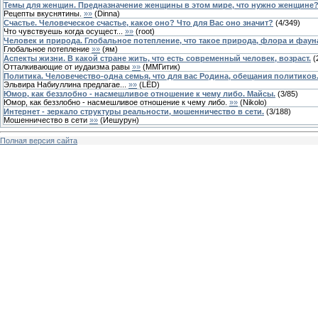
Темы для женщин. Предназначение женщины в этом мире, что нужно женщине
Рецепты вкуснятины.
»»
(
Dinna
)
Счастье. Человеческое счастье, какое оно? Что для Вас оно значит?
(
4
/
349
)
Что чувствуешь когда осущест...
»»
(
root
)
Человек и природа. Глобальное потепление, что такое природа, флора и фаун
Глобальное потепление
»»
(
ям
)
Аспекты жизни. В какой стране жить, что есть современный человек, возраст.
(
Отталкивающие от иудаизма равы
»»
(
ММГитик
)
Политика. Человечество-одна семья, что для вас Родина, обещания политиков
Эльвира Набиуллина предлагае...
»»
(
LЁD
)
Юмор, как беззлобно - насмешливое отношение к чему либо. Майсы.
(
3
/
85
)
Юмор, как беззлобно - насмешливое отношение к чему либо.
»»
(
Nikolo
)
Интернет - зеркало структуры реальности, мошенничество в сети.
(
3
/
188
)
Мошенничество в сети
»»
(
Иешурун
)
Полная версия сайта