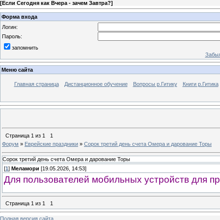
[
Если Сегодня как Вчера - зачем Завтра?
]
Форма входа
Логин:
Пароль:
запомнить
Забыл
Меню сайта
Главная страница
Дистанционное обучение
Вопросы р.Гитику
Книги р.Гитика
Страница
1
из
1
1
Форум
»
Еврейские праздники
»
Сорок третий день счета Омера и дарование Торы
Сорок третий день счета Омера и дарование Торы
[
1
]
Меламори
[19.05.2026, 14:53]
Для пользователей мобильных устройств для пр
Страница
1
из
1
1
Полная версия сайта