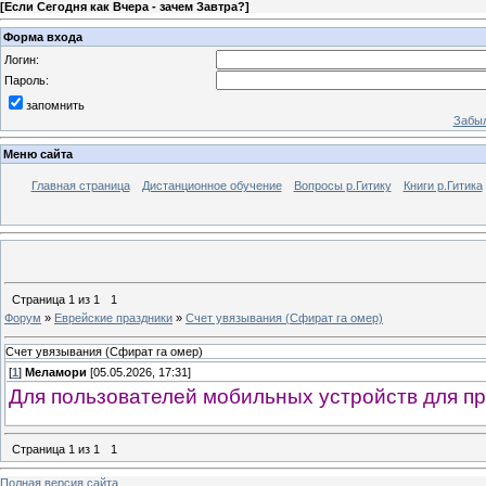
[
Если Сегодня как Вчера - зачем Завтра?
]
Форма входа
Логин:
Пароль:
запомнить
Забыл
Меню сайта
Главная страница
Дистанционное обучение
Вопросы р.Гитику
Книги р.Гитика
Страница
1
из
1
1
Форум
»
Еврейские праздники
»
Счет увязывания (Сфират га омер)
Счет увязывания (Сфират га омер)
[
1
]
Меламори
[05.05.2026, 17:31]
Для пользователей мобильных устройств для пр
Страница
1
из
1
1
Полная версия сайта