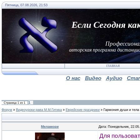
Пятница, 07.08.2026, 21:53
Если Сегодня ка
Профессиона
авторская программа дистанцио
ГЛАВНАЯ
О нас
Видео
Аудио
Ста
1
Страница
1
из
1
Форум
»
Видеоуроки рава М.М.Гитика
»
Еврейские праздники
»
Гармония души и тела
Меламори
Дата: Понедельник, 22.05
Для пользоват