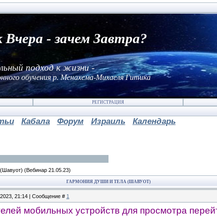
к Вчера - зачем Завтра?
льный подход к жизни -
нного обучения р. Менахема-Михаеля Гитика
РЕГИСТРАЦИЯ
тьи
Кабала
Форум
Израиль
Календарь
 (Шавуот)
(Вебинар 21.05.23)
ГАРМОНИЯ ДУШИ И ТЕЛА (ШАВУОТ)
.2023, 21:14 | Сообщение #
1
елей мобильных устройств для просмотра перейт