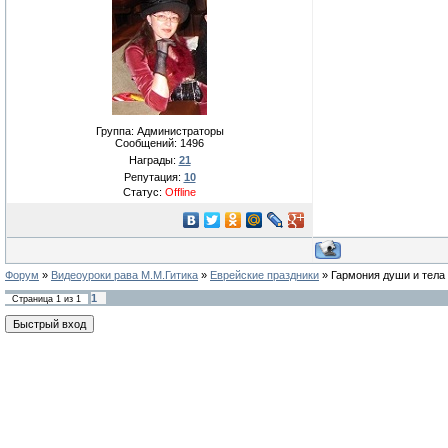
Группа: Администраторы
Сообщений:
1496
Награды:
21
Репутация:
10
Статус:
Offline
Форум
»
Видеоуроки рава М.М.Гитика
»
Еврейские праздники
»
Гармония души и тела
1
Страница
1
из
1