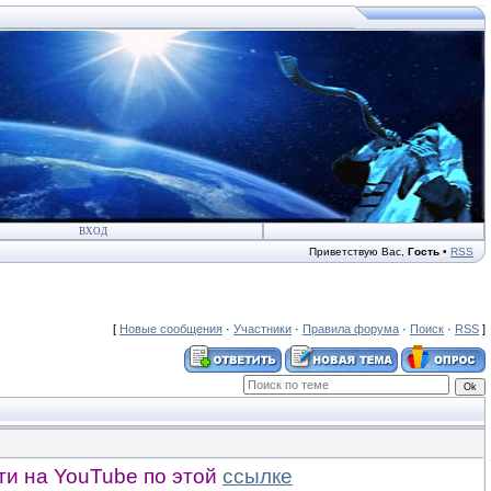
ВХОД
Приветствую Вас
,
Гость
•
RSS
[
Новые сообщения
·
Участники
·
Правила форума
·
Поиск
·
RSS
]
и на YouTube по этой
ссылке