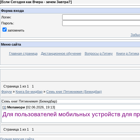
[
Если Сегодня как Вчера - зачем Завтра?
]
Форма входа
Логин:
Пароль:
запомнить
Забыл
Меню сайта
Главная страница
Дистанционное обучение
Вопросы р.Гитику
Книги р.Гитика
Страница
1
из
1
1
Форум
»
Книга Бе-мидбар
»
Семь книг Пятикнижия (Бемидбар)
Семь книг Пятикнижия (Бемидбар)
[
1
]
Меламори
[02.06.2026, 19:13]
Для пользователей мобильных устройств для пр
Страница
1
из
1
1
Полная версия сайта