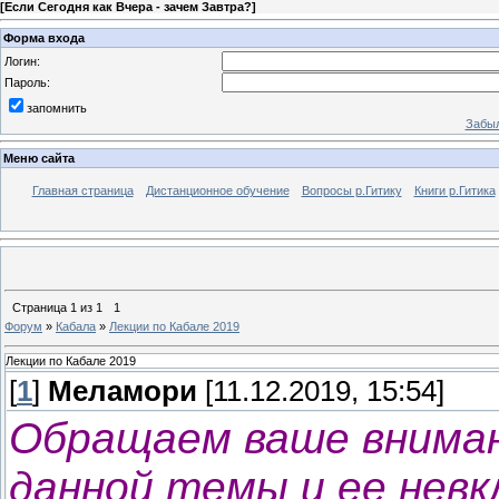
[
Если Сегодня как Вчера - зачем Завтра?
]
Форма входа
Логин:
Пароль:
запомнить
Забыл
Меню сайта
Главная страница
Дистанционное обучение
Вопросы р.Гитику
Книги р.Гитика
Страница
1
из
1
1
Форум
»
Кабала
»
Лекции по Кабале 2019
Лекции по Кабале 2019
[
1
]
Меламори
[11.12.2019, 15:54]
Обращаем ваше внима
данной темы и ее нев