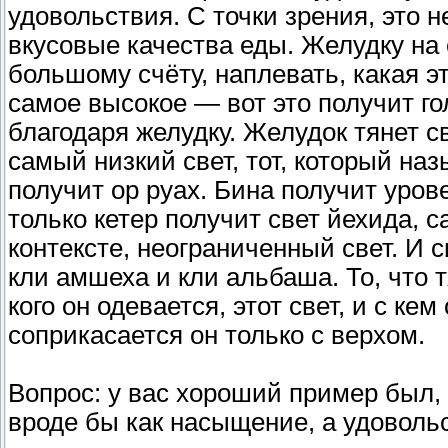
удовольствия. С точки зрения, это н
вкусовые качества еды. Желудку на 
большому счёту, наплевать, какая это
самое высокое — вот это получит гол
благодаря желудку. Желудок тянет с
самый низкий свет, тот, который на
получит ор руах. Бина получит уров
только кетер получит свет йехида, 
контексте, неограниченный свет. И сн
кли амшеха и кли альбаша. То, что тя
кого он одевается, этот свет, и с кем
соприкасается он только с верхом.
Вопрос: у вас хороший пример был, 
вроде бы как насыщение, а удоволь