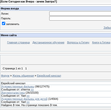
[
Если Сегодня как Вчера - зачем Завтра?
]
Форма входа
Логин:
Пароль:
запомнить
Забыл
Меню сайта
Главная страница
Дистанционное обучение
Вопросы р.Гитику
Книги р.Гитика
Страница
1
из
1
1
Форум
»
Жизнь общинная
»
Еврейский кинозал
Еврейский кинозал
Художественные фильмы
(
98
/
127475
)
Сообщение от:
shterna
»»
Документалистика
(
26
/
10100
)
Сообщение от:
Yael
»»
Художественные фильмы для детей
(
1
/
4564
)
Сообщение от:
Yael
»»
Найдено
3
тем. На странице показано
3
тем.