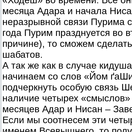
«Ходеш» во времени. Все он
месяца Адара и начала Ниса
неразрывной связи Пурима с
года Пурим празднуется во 
причине), то сможем сделать
шабатов.
А так же как в случае кидуш
начинаем со слов «Йом ґаШ
подчеркнуть особую связь Ше
наличие четырех «смыслов» 
месяцев Адар и Нисан – Зав
Если мы соотнесем эти четы
именем Всевышнего, то пол