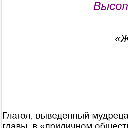
Высот
«Ж
Глагол, выведенный мудреца
главы, в «приличном общест