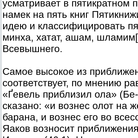
усматривает в пятикратном 
намек на пять книг Пятикниж
идею и классифицировать пя
минха, хатат, ашам, шламим
Всевышнего.
Самое высокое из приближе
соответствует, по мнению ра
«Ґевель приблизил ола» (Бе-
сказано: «и вознес олот на ж
барана, и вознес его во всес
Яаков возносит приближения