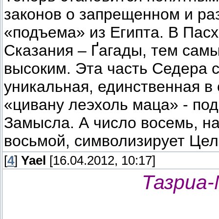
законов о запрещенном и ра
«подъема» из Египта. В Пас
Сказания – Ґагады, тем сам
высоким. Эта часть Седера с
уникальная, единственная в 
«цивану леэхоль маца» - под
Замысла. А число восемь, н
восьмой, символизирует Цел
[
4
]
Yael
[16.04.2012, 10:17]
Тазриа-