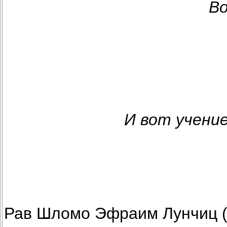
Во
И вот учени
Рав Шломо Эфраим Лунчиц (а