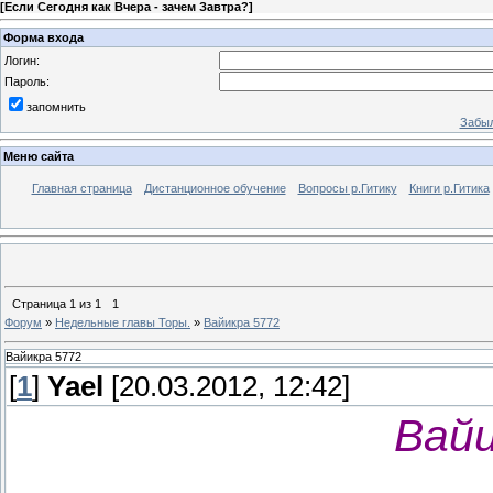
[
Если Сегодня как Вчера - зачем Завтра?
]
Форма входа
Логин:
Пароль:
запомнить
Забыл
Меню сайта
Главная страница
Дистанционное обучение
Вопросы р.Гитику
Книги р.Гитика
Страница
1
из
1
1
Форум
»
Недельные главы Торы.
»
Вайикра 5772
Вайикра 5772
[
1
]
Yael
[20.03.2012, 12:42]
Вайи