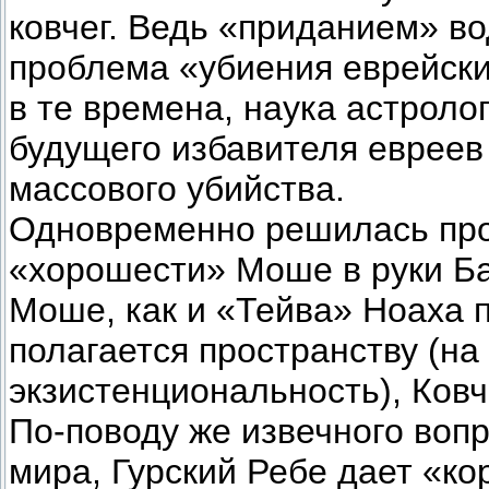
ковчег. Ведь «приданием» в
проблема «убиения еврейски
в те времена, наука астроло
будущего избавителя евреев
массового убийства.
Одновременно решилась про
«хорошести» Моше в руки Ба
Моше, как и «Тейва» Ноаха п
полагается пространству (на
экзистенциональность), Ковч
По-поводу же извечного вопр
мира, Гурский Ребе дает «ко