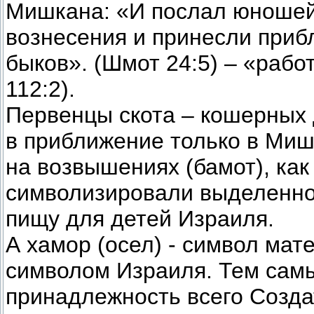
Мишкана: «И послал юношей,
вознесения и принесли при
быков». (Шмот 24:5) – «рабо
112:2).
Первенцы скота – кошерных
в приближение только в Миш
на возвышениях (бамот), ка
символизировали выделеннос
пищу для детей Израиля.
А хамор (осел) - символ мат
символом Израиля. Тем сам
принадлежность всего Созд