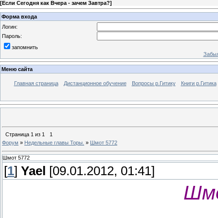
[
Если Сегодня как Вчера - зачем Завтра?
]
Форма входа
Логин:
Пароль:
запомнить
Забыл
Меню сайта
Главная страница
Дистанционное обучение
Вопросы р.Гитику
Книги р.Гитика
Страница
1
из
1
1
Форум
»
Недельные главы Торы.
»
Шмот 5772
Шмот 5772
[
1
]
Yael
[09.01.2012, 01:41]
Шм