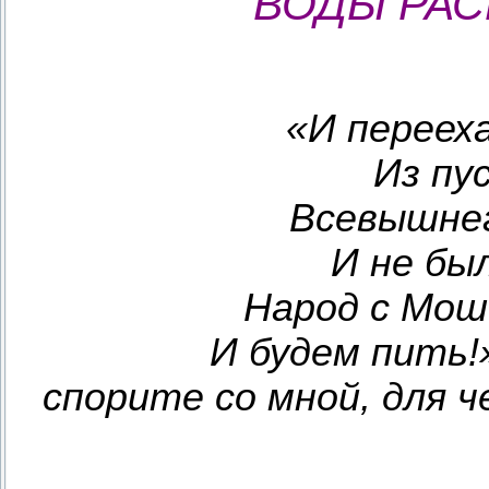
ВОДЫ РАС
«И переех
Из пу
Всевышнег
И не бы
Народ с Моше
И будем пить!
спорите со мной, для 