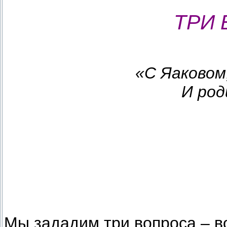
ТРИ
«С Яаковом
И род
Мы зададим три вопроса – во