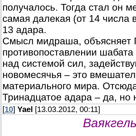
получалось. Тогда стал он м
самая далекая (от 14 числа 
13 адара.
Смысл мидраша, объясняет Г
противопоставлении шабата 
над системой сил, задейств
новомесячья – это вмешател
материального мира. Отсюда
Тринадцатое адара – да, но 
[
10
]
Yael
[13.03.2012, 00:11]
Ваякгель