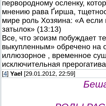
первородному осленку, котор
мнению рава Ґирша, тщетнос
мире роль Хозяина: «А если
затылок» (13:13)
Все, что эгоизм побуждает т
выкупленным» обречено на о
иллюзорное , временное сущ
исключительная прерогатив
[
4
]
Yael
[29.01.2012, 22:59]
Беша