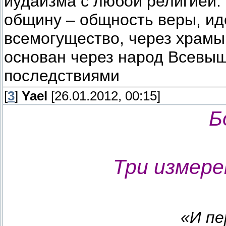
иудаизма с любой религией.
общину – общность веры, иде
всемогущество, через храмы
основан через народ Всевы
последствиями
[
3
]
Yael
[26.01.2012, 00:15]
Б
Три измере
«И пе