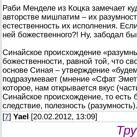
Раби Менделе из Коцка замечает ку
авторстве мишпатим – их разумност
естественность их исполнения. Есл
ней божественного?! Ну, забодал бы
Синайское происхождение «разумных
божественности, равной той, что с
основе Синая – утверждение «будем
подразумевает (мнение «Сфат Эмет»
которое, нам открывается вкус (час
Синайское происхождение, то есть б
следствие, полезность (разумность)
[
7
]
Yael
[20.02.2012, 13:09]
Тру