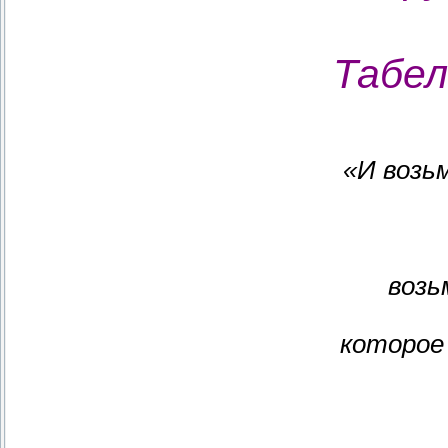
Табел
«И возь
возь
которое 