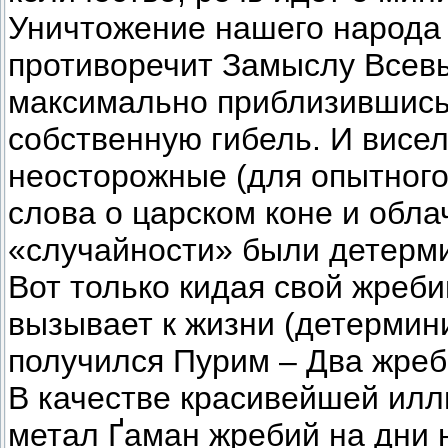
Уничтожение нашего народа 
противоречит Замыслу Всевы
максимально приблизившись 
собственную гибель. И висел
неосторожные (для опытного
слова о царском коне и обла
«случайности» были детерм
Вот только кидая свой жреби
вызывает к жизни (детермини
получился Пурим – Два жреб
В качестве красивейшей ил
метал Ґаман жребий на дни н