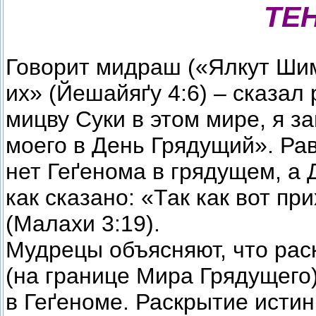
ТЕ
Говорит мидраш («Ялкут Шим
их» (Йешайяґу 4:6) – сказал
мицву Суки в этом мире, я з
моего в День Грядущий». Рав
нет Геґенома в грядущем, а
как сказано: «Так как вот пр
(Малахи 3:19).
Мудрецы объясняют, что рас
(на границе Мира Грядущего
в Геґеноме. Раскрытие истин