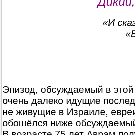
Дикий
«И ска
«
Эпизод, обсуждаемый в этой г
очень далеко идущие последс
не живущие в Израиле, евреи
обошёлся ниже обсуждаемый
В возрасте 75 лет Аврам по