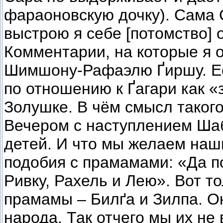
фараоновскую дочку). Сама 
выстрою я себе [потомство] о
Комментарии, на которые я 
Шимшону-Рафаэлю Ґиршу. Ес
по отношению к Ґагари как 
Золушке. В чём смысл таког
Вечером с наступлением Шаб
детей. И что мы желаем наш
подобия с прамамами: «Да п
Ривку, Рахель и Лею». Вот т
прамамы – Билґа и Зилпа. О
народа. Так отчего мы их не