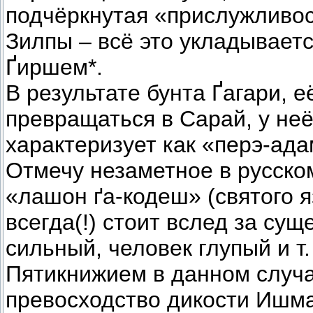
подчёркнутая «прислужливос
Зилпы – всё это укладывает
Ґиршем*.
В результате бунта Ґагари, 
превращаться в Сарай, у неё
характеризует как «перэ-ада
Отмечу незаметное в русско
«лашон ґа-кодеш» (святого я
всегда(!) стоит вслед за су
сильный, человек глупый и т
Пятикнижием в данном случа
превосходство дикости Ишма