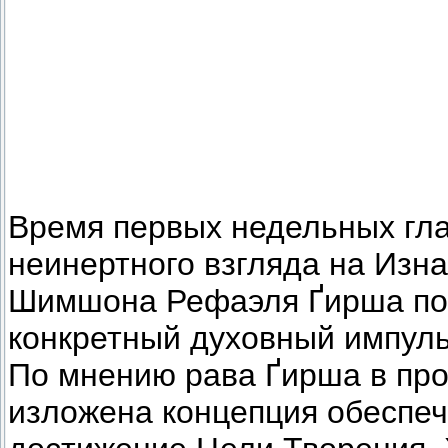
Время первых недельных гла
неинертного взгляда на Изн
Шимшона Рефаэля Ґирша поз
конкретный духовный импульс
По мнению рава Ґирша в пр
изложена концепция обеспе