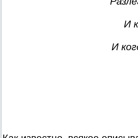
Разле
И 
И ког