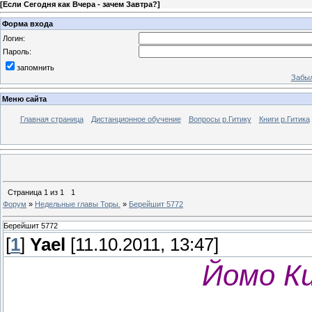
[
Если Сегодня как Вчера - зачем Завтра?
]
Форма входа
Логин:
Пароль:
запомнить
Забыл
Меню сайта
Главная страница
Дистанционное обучение
Вопросы р.Гитику
Книги р.Гитика
Страница
1
из
1
1
Форум
»
Недельные главы Торы.
»
Берейшит 5772
Берейшит 5772
[
1
]
Yael
[11.10.2011, 13:47]
Йомо Ки