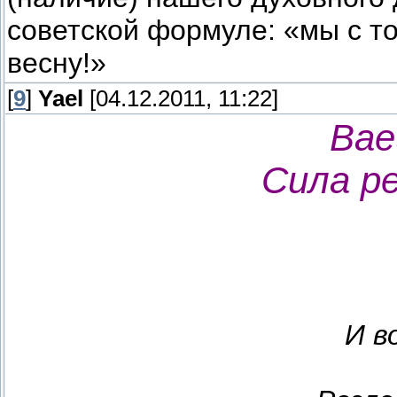
советской формуле: «мы с т
весну!»
[
9
]
Yael
[04.12.2011, 11:22]
Вае
Сила ре
И в