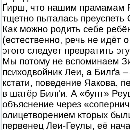
Ґирш, что нашим прамамам Р
тщетно пыталась преуспеть 
Как можно родить себе ребё
(естественно, речь не идёт 
этого следует превратить эт
Мы потому не вспоминаем Зи
психодвойник Леи, а Билґа –
кстати, поведение Яакова, 
в шатёр Билґи. А «бунт» Реу
объяснение через «соперниче
олицетворением кторых были
первенец Леи-Геулы, её нача