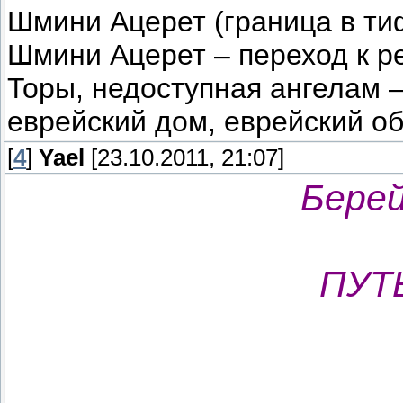
Шмини Ацерет (граница в тиф
Шмини Ацерет – переход к р
Торы, недоступная ангелам –
еврейский дом, еврейский об
[
4
]
Yael
[23.10.2011, 21:07]
Бере
ПУТ