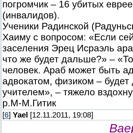
погромчик – 16 убитых еврее
(инвалидов).
Ученики Радинской (Радунь
Хаиму с вопросом: «Если се
заселения Эрец Исраэль ара
что же будет дальше?» – «То
человек. Араб может быть ад
адвокатом, физиком – будет
учителем», – тяжело вздохн
р.М-М.Гитик
[
6
]
Yael
[12.11.2011, 19:08]
Вае