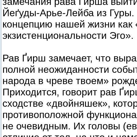
замечания рава Ґирша выйти
Йеґуды-Арье-Лейба из Гуры.
концепцию нашей жизни как 
экзистенциональности Эго».
Рав Ґирш замечает, что выра
полной неожиданности событ
народа в чреве твоем» рожд
Приходится, говорит рав Ґи
сходстве «двойняшек», кото
противоположной функциона
не очевидным. Их головы (ев