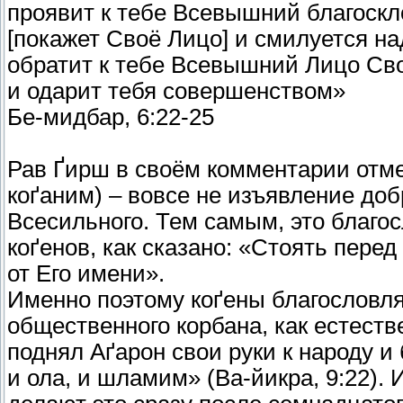
проявит к тебе Всевышний благоскл
[покажет Своё Лицо] и смилуется на
обратит к тебе Всевышний Лицо Св
и одарит тебя совершенством»
Бе-мидбар, 6:22-25
Рав Ґирш в своём комментарии отмеч
коґаним) – вовсе не изъявление доб
Всесильного. Тем самым, это благо
коґенов, как сказано: «Стоять пере
от Его имени».
Именно поэтому коґены благословл
общественного корбана, как естест
поднял Аґарон свои руки к народу и 
и ола, и шламим» (Ва-йикра, 9:22).