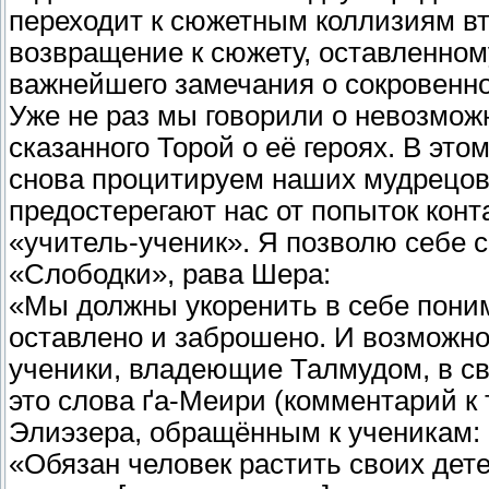
переходит к сюжетным коллизиям вто
возвращение к сюжету, оставленному
важнейшего замечания о сокровенн
Уже не раз мы говорили о невозмож
сказанного Торой о её героях. В это
снова процитируем наших мудрецов,
предостерегают нас от попыток кон
«учитель-ученик». Я позволю себе 
«Слободки», рава Шера:
«Мы должны укоренить в себе пони
оставлено и заброшено. И возможн
ученики, владеющие Талмудом, в св
это слова ґа-Меири (комментарий к т
Элиэзера, обращённым к ученикам: 
«Обязан человек растить своих дете