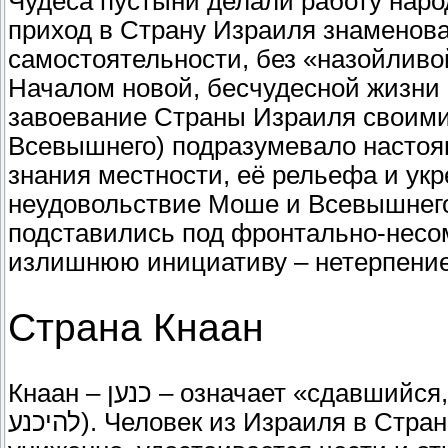
Чудеса пустыни делали работу наро
приход в Страну Израиля знаменова
самостоятельности, без «назойливо
Началом новой, бесчудесной жизни 
завоевание Страны Израиля своими 
Всевышнего) подразумевало настоя
знания местности, её рельефа и ук
неудовольствие Моше и Всевышнего 
подставились под фронтально-несом
излишнюю инициативу – нетерпение
Страна Кнаан
Кнаан – כנען – означает «сдавшийся, побеждённый» (от глагола леґикана –
להיכנע). Человек из Израиля в Стране Израиля, ведущий себя скромно и