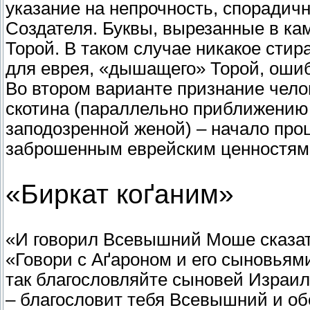
указание на непрочность, спорадич
Создателя. Буквы, вырезанные в ка
Торой. В таком случае никакое стир
для еврея, «дышащего» Торой, ошиб
Во втором варианте признание челов
скотина (параллельно приближению
заподозренной женой) – начало про
заброшенным еврейским ценностям
«Биркат коґаним»
«И говорил Всевышний Моше сказат
«Говори с Аґароном и его сыновьями
так благословляйте сыновей Израиля
– благословит тебя Всевышний и об