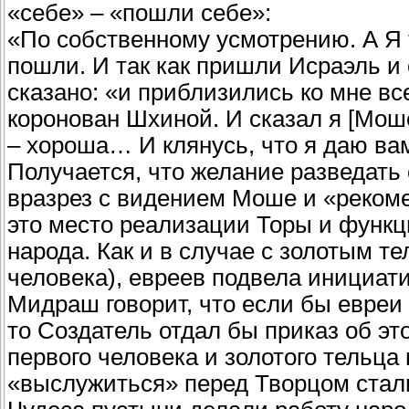
«себе» – «пошли себе»:
«По собственному усмотрению. А Я 
пошли. И так как пришли Исраэль и
сказано: «и приблизились ко мне вс
коронован Шхиной. И сказал я [Моше
– хороша… И клянусь, что я даю ва
Получается, что желание разведать
вразрез с видением Моше и «реком
это место реализации Торы и функц
народа. Как и в случае с золотым т
человека), евреев подвела инициат
Мидраш говорит, что если бы евреи
то Создатель отдал бы приказ об эт
первого человека и золотого тельца
«выслужиться» перед Творцом стал