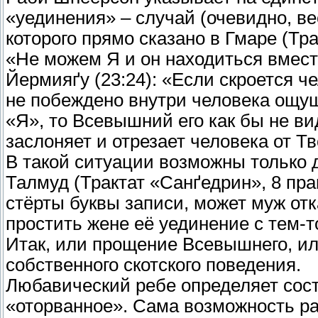
«уединения» – случай (очевидно, в
которого прямо сказано в Гмаре (Тра
«Не можем Я и он находиться вмест
Йермияґу (23:24): «Если скроется че
не побеждено внутри человека ощущ
«Я», то Всевышний его как бы не ви
заслоняет и отрезает человека от Тв
В такой ситуации возможны только 
Талмуд (Трактат «Санґедрин», 8 пра
стёрты буквы записи, может муж отк
простить жене её уединение с тем-то
Итак, или прощение Всевышнего, и
собственного скотского поведения.
Любавический ребе определяет сост
«оторванное». Сама возможность ра