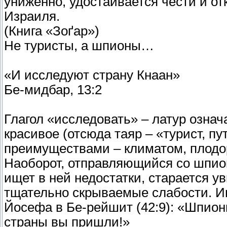
униженно, удостаивается чести и о
Израиля.
(Книга «Зоґар»)
Не туристы, а шпионы…
«И исследуют страну Кнаан»
Бе-мидбар, 13:2
Глагол «исследовать» – латур означ
красивое (отсюда таяр – «турист, п
преимуществами – климатом, плодор
Наоборот, отправляющийся со шпио
ищет в ней недостатки, старается у
тщательно скрываемые слабости. И
Йосефа в Бе-рейшит (42:9): «Шпион
страны вы пришли!»