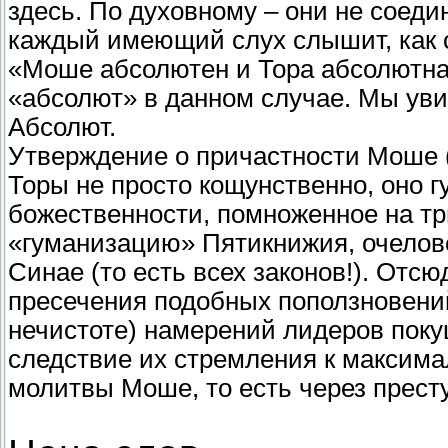
здесь. По духовному – они не соеди
каждый имеющий слух слышит, как о
«Моше абсолютен и Тора абсолютна!
«абсолют» в данном случае. Мы уви
Абсолют.
Утверждение о причастности Моше (п
Торы не просто кощунственно, оно 
божественности, помноженное на три
«гуманизацию» Пятикнижия, очелов
Синае (то есть всех законов!). Отс
пресечения подобных поползновений
нечистоте) намерений лидеров пок
следствие их стремления к максима
молитвы Моше, то есть через прест