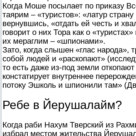
Когда Моше посылает по приказу Вс
таярим – «туристов»: «латур страну
вернувшись, «отдать ей честь и хв
говорит о них Тора как о «туристах»
их мераглим – «шпионами».
Зато, когда слышен «глас народа»,
собой людей и «раскопают» (исследу
то есть даже из-под земли откопают
констатирует внутреннее перерожде
потоку Эшколь и шпионили там» (Два
Ребе в Йерушалайм?
Когда раби Нахум Тверский из Рахм
избрал местом жительства Йерушала