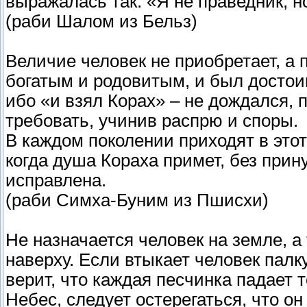
выражалась так: «Я не праведник, н
(раби Шалом из Бельз)
Величие человек не приобретает, а 
богатым и родовитым, и был достоин
ибо «и взял Корах» – не дождался, п
требовать, учинив распрю и споры.
В каждом поколении приходят в это
когда душа Кораха примет, без прин
исправлена.
(раби Симха-Буним из Пшисхи)
Не назначается человек на земле, а
наверху. Если втыкает человек палку
верит, что каждая песчинка падает т
Небес, следует остерегаться, что он