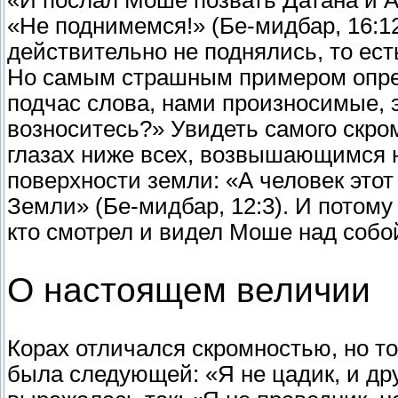
«И послал Моше позвать Датана и А
«Не поднимемся!» (Бе-мидбар, 16:1
действительно не поднялись, то ест
Но самым страшным примером опре
подчас слова, нами произносимые, э
возноситесь?» Увидеть самого скром
глазах ниже всех, возвышающимся 
поверхности земли: «А человек это
Земли» (Бе-мидбар, 12:3). И потом
кто смотрел и видел Моше над собо
О настоящем величии
Корах отличался скромностью, но той
была следующей: «Я не цадик, и др