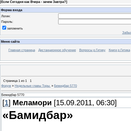
[
Если Сегодня как Вчера - зачем Завтра?
]
Форма входа
Логин:
Пароль:
запомнить
Забыл
Меню сайта
Главная страница
Дистанционное обучение
Вопросы р.Гитику
Книги р.Гитика
Страница
1
из
1
1
Форум
»
Недельные главы Торы.
»
Бемидбар 5770
Бемидбар 5770
[
1
]
Меламори
[15.09.2011, 06:30]
«Бамидбар»