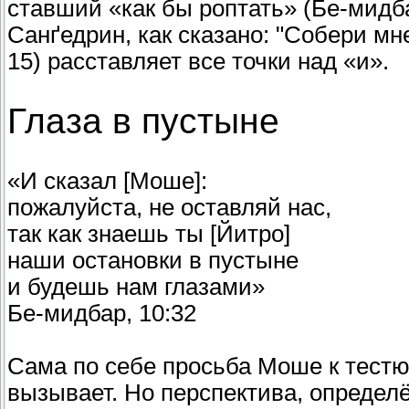
ставший «как бы роптать» (Бе-мидбар
Санґедрин, как сказано: "Собери мн
15) расставляет все точки над «и».
Глаза в пустыне
«И сказал [Моше]:
пожалуйста, не оставляй нас,
так как знаешь ты [Йитро]
наши остановки в пустыне
и будешь нам глазами»
Бе-мидбар, 10:32
Сама по себе просьба Моше к тестю
вызывает. Но перспектива, опреде