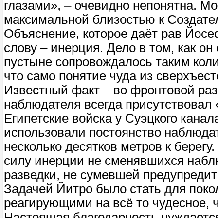
глазами», – очевидно непонятна. М
максимальной близостью к Создател
Объяснение, которое даёт рав Йосе
слову – инерция. Дело в том, как он
пустыне сопровождалось таким кол
что само понятие чуда из сверхъес
Известный факт – во фронтовой раз
наблюдателя всегда присутствовал 
Египетские войска у Суэцкого канал
использовали постоянство наблюдат
несколько десятков метров к берегу
силу инерции не сменявшихся набл
разведки, не сумевшей предупредит
Задачей Йитро было стать для пок
реагирующими на всё то чудесное, 
Настоящая благодарность нуждается