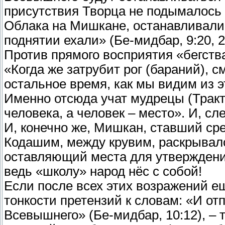
присутствия Творца не подымалось 
Облака на Мишкане, останавливалис
поднятии ехали» (Бе-мидбар, 9:20, 2
Против прямого восприятия «бегства
«Когда же затрубит рог (бараний), с
остальное время, как мы видим из эт
Именно отсюда учат мудрецы (Тракта
человека, а человек – место». И, с
И, конечно же, Мишкан, ставший сре
Кодашим, между крувим, раскрывалс
оставляющий места для утверждени
ведь «школу» народ нёс с собой!
Если после всех этих возражений е
тонкости претензий к словам: «И о
Всевышнего» (Бе-мидбар, 10:12), –