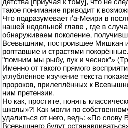
детства [приучая к тому], что не с
такое понимание приводит к возмож
Что подразумевает ґа-Меири в посл
нашей недельной главе , где в случ
обнаруживаем поколение, получивше
Всевышним, построившее Мишкан и 
роптавшие и страстями покорённые.
"помним мы рыбу, лук и чеснок"» (Тр
Именно от такого прямого восприят
углублённое изучение текста покаже
пророков, прилеплённых к Всевышнем
ним претензии.
Но как, простите, понять классиче
школы»?! Как могли по собственном
удалиться от него, ведь: «По слову 
Всевышнего будут останавливаться»