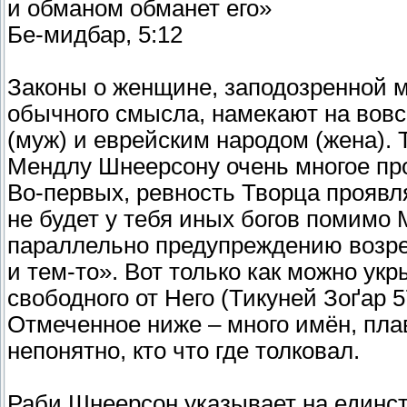
и обманом обманет его»
Бе-мидбар, 5:12
Законы о женщине, заподозренной м
обычного смысла, намекают на вов
(муж) и еврейским народом (жена).
Мендлу Шнеерсону очень многое про
Во-первых, ревность Творца прояв
не будет у тебя иных богов помимо 
параллельно предупреждению возре
и тем-то». Вот только как можно укр
свободного от Него (Тикуней Зоґар 5
Отмеченное ниже – много имён, пла
непонятно, кто что где толковал.
Раби Шнеерсон указывает на единс