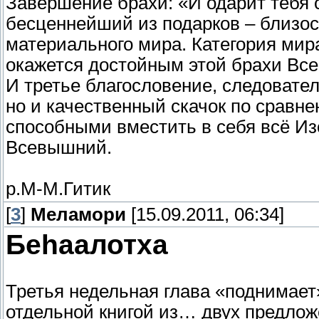
Завершение брахи: «И одарит тебя с
бесценнейший из подарков – близост
материального мира. Категория мира
окажется достойным этой брахи Вс
И третье благословение, следовател
но и качественный скачок по сравне
способными вместить в себя всё Из
Всевышний.
р.М-М.Гитик
[
3
]
Меламори
[15.09.2011, 06:34]
Беhаалотха
Третья недельная глава «поднимает
отдельной книгой из… двух предложе