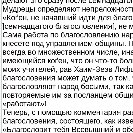
делают это сразу после семнадцато
Мудрецы определяют непреложность
«Коґен, не начавший идти для благ
]семнадцатого благословления[, не м
Сама работа по благословлению нар
кнесете под управлением общины. 
всегда во множественном числе, ин
имеющийся коґен, что он что-то бо
моих учителей, рав Хаим-Зеэв Лифш
благословения может думать о том, 
благословляют народ босыми, так ка
повторяемые им за посланцем общи
«работают»!
Теперь, с помощью комментария ра
благословения, состоящего, как изве
«Благословит тебя Всевышний и обе