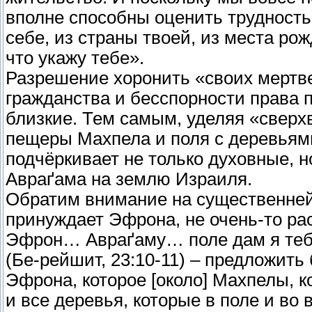
вполне способны оценить трудность
себе, из страны твоей, из места рож
что укажу тебе».
Разрешение хоронить «своих мертв
гражданства и бесспорности права 
близкие. Тем самым, уделяя «сверх
пещеры Махпела и поля с деревьям
подчёркивает не только духовные, 
Авраґама на землю Израиля.
Обратим внимание на существенней
принуждает Эфрона, не очень-то ра
Эфрон… Авраґаму… поле дам я тебе 
(Бе-рейшит, 23:10-11) – предложит
Эфрона, которое [около] Махпелы, к
и все деревья, которые в поле и во 