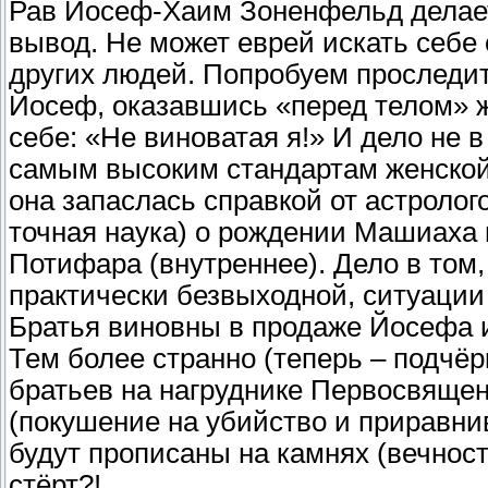
Рав Йосеф-Хаим Зоненфельд делает
вывод. Не может еврей искать себе
других людей. Попробуем проследи
Йосеф, оказавшись «перед телом» ж
себе: «Не виноватая я!» И дело не 
самым высоким стандартам женской 
она запаслась справкой от астролог
точная наука) о рождении Машиаха 
Потифара (внутреннее). Дело в том,
практически безвыходной, ситуации 
Братья виновны в продаже Йосефа и
Тем более странно (теперь – подчёр
братьев на нагруднике Первосвящен
(покушение на убийство и приравнив
будут прописаны на камнях (вечност
стёрт?!