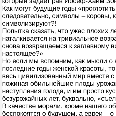
который задает рав Йосеф-Хаим Зон
Как могут будущие годы «проглотит
следовательно, символы – коровы, к
символизируют?!
Попытка сказать, что ужас плохих л
наталкивается на тривиальное возр
снова возвращаемся к заглавному в
настоящее?»
Но если мы вспомним, как мысли о
последние годы женской красоты, то
весь цивилизованный мир вместе с
пожиная обильнейшие плоды урожай
наступления голода, и им просто кусо
безурожайных лет, буквально, «съе
В качестве морали, кроме нашего о
беспокоятся о будущем, а евреи – 