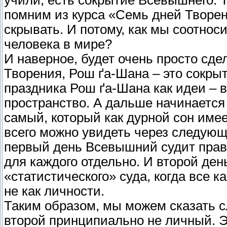
учили, есть сокрытие Всевышнего. 
помним из курса «Семь дней Творени
скрывать. И потому, как мы соотно
человека в мире?
И наверное, будет очень просто сд
Творения, Рош ґа-Шана – это сокры
праздника Рош ґа-Шана как идеи – 
пространство. А дальше начинается 
самый, который как дурной сон имее
всего можно увидеть через следующ
первый день Всевышний судит праве
для каждого отдельно. И второй день
«статистического» суда, когда все 
не как личности.
Таким образом, мы можем сказать с
второй принципиально не личный. Эт