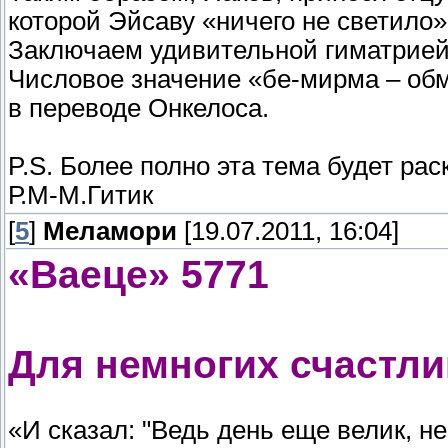
которой Эйсаву «ничего не светило»
Заключаем удивительной гиматрией
Числовое значение «бе-мирма – об
в переводе Онкелоса.
P.S. Более полно эта тема будет рас
Р.М-М.Гитик
[
5
]
Меламори
[19.07.2011, 16:04]
«Ваеце» 5771
Для немногих счастл
«И сказал: "Ведь день еще велик, н