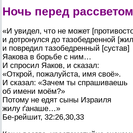
Ночь перед рассвето
«И увидел, что не может [противосто
и дотронулся до тазобедренной [жил
и повредил тазобедренный [сустав]
Яакова в борьбе с ним…
И спросил Яаков, и сказал:
«Открой, пожалуйста, имя своё».
И сказал: «Зачем ты спрашиваешь
об имени моём?»
Потому не едят сыны Израиля
жилу ґанаше…»
Бе-рейшит, 32:26,30,33