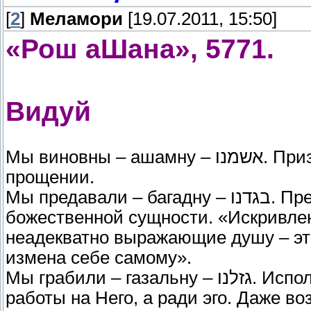
[
2
]
Меламори
[19.07.2011, 15:50]
«Рош аШана», 5771.
Видуй
Мы виновны – ашамну – אשמנו. Признание вины как вступление в просьбу о
прощении.
Мы предавали – багадну – בגדנו. Предательство по отношению к собственной
божественной сущности. «Искривлен
неадекватно выражающие душу – это
измена себе самому».
Мы грабили – газальну – גזלנו. Использование данного Всевышним не для
работы на Него, а ради эго. Даже в