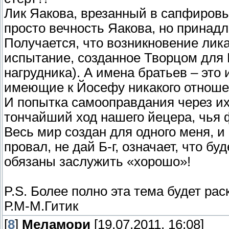
Лик Яакова, врезанный в сапфировы
просто вечность Яакова, но принад
Получается, что возникновение лик
испытание, созданное Творцом для 
нагрудника). А имена братьев – это 
имеющие к Йосефу никакого отноше
И попытка самооправдания через их
тончайший ход нашего йецера, чья 
Весь мир создан для одного меня, и
провал, не дай Б-г, означает, что б
обязаны заслужить «хорошо»!
P.S. Более полно эта тема будет рас
Р.М-М.Гитик
[
8
]
Меламори
[19.07.2011, 16:08]