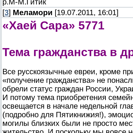
р.М-М.Гитик
[
3
]
Меламори
[19.07.2011, 16:01]
«Хаей Сара» 5771
Тема гражданства в д
Все русскоязычные евреи, кроме пр
«получение гражданства» не понаслы
обрели статус граждан России, Укра
И потому тема приобретения семей
освещается в начале недельной гл
(подробно для Пятикнижия!), эмоци
могилы близких были не просто ме
жительство. И поскольку мы вовсе н