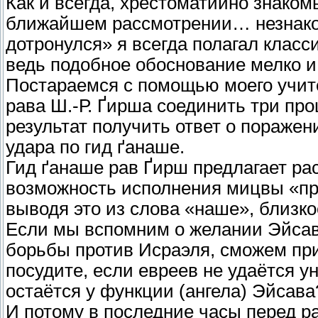
Как и всегда, хрестоматийно знако
ближайшем рассмотрении… незнако
дотронулся» я всегда полагал класс
ведь подобное обоснование мелко и
Постараемся с помощью моего учит
рава Ш.-Р. Ґирша соединить три пр
результат получить ответ о поражен
удара по гид ґанаше.
Гид ґанаше рав Ґирш предлагает рас
возможность исполнения мицвы «пру
выводя это из слова «наше», близк
Если мы вспомним о желании Эйсав
борьбы против Исраэля, сможем при
посудите, если евреев не удаётся у
остаётся у функции (ангела) Эйсав
И потому в последние часы перед ра