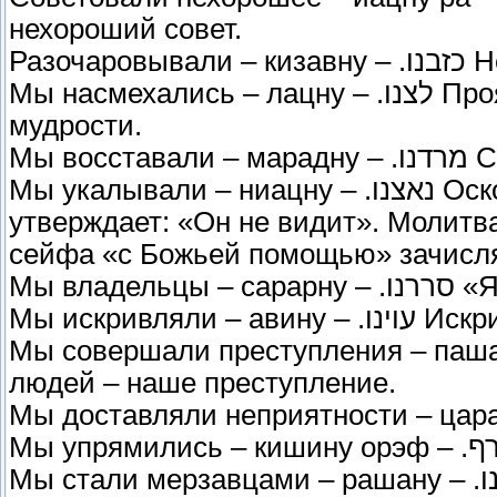
нехороший совет.
Разо
Мы насмехались – лацну – .לצנו Проявляли недостаточное уважение к
мудрости.
Мы 
Мы укалывали – ниацну – .נאצנו Оскорбляли Имя Всевышнего. Любой вор
утверждает: «Он не видит». Молитв
сейфа «с Божьей помощью» зачисля
Мы вл
Мы искривлял
Мы совершали преступления – пашану – .פשענו Халатность в 
людей – наше преступление.