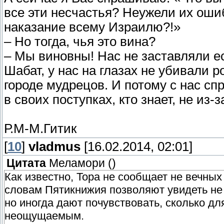
все эти несчастья? Неужели их ошиб
наказание всему Израилю?!»
– Но тогда, чья это вина?
– Мы виновны! Нас не заставляли е
Шабат, у нас на глазах не убивали
городе мудрецов. И потому с нас с
в своих поступках, кто знает, не из-
Р.М-М.Гитик
[
10
]
vladmus
[16.02.2014, 02:01]
Цитата
Меламори
(
)
Как известно, Тора не сообщает не вечны
словам Пятикнижия позволяют увидеть не
но иногда дают почувствовать, сколько дл
неощущаемым.