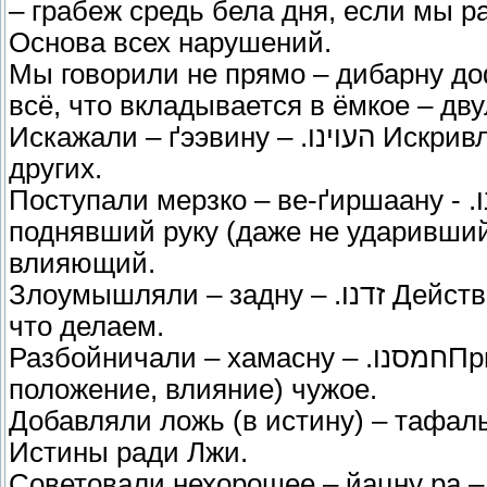
– грабеж средь бела дня, если мы р
Основа всех нарушений.
Мы говорили не прямо – дибарну дофи – דברנו דפי – непрямота, ув
всё, что вкладывается в ёмкое – дв
Искажали – ґээвину – .העוינו Искривляли то правильное, что мы делали для
других.
Поступали мерзко – ве-ґиршаану - .והרשענו Мерзавцем называется, например,
поднявший руку (даже не ударивший)
влияющий.
Злоумышляли – задну – .זדנו Действия вопреки пониманию нехорошести того,
что делаем.
Разбойничали – хамасну – .חמסנוПрисваивали силой (используя своё
положение, влияние) чужое.
Добавляли ложь (в истину) – тафальну шекер – .ו שקר
Истины ради Лжи.
Советовали нехорошее – йацну ра – .יעצנו רע Ради собственной выгоды дава