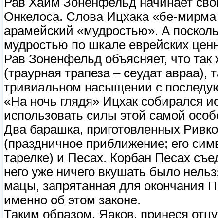
Рав Хаим Зоненфельд начинает сво
Онкелоса. Слова Ицхака «бе-мирма 
арамейский «мудростью». А поскол
мудростью по шкале еврейских ценн
Рав Зоненфельд объясняет, что так 
(траурная трапеза – сеудат авраа), 
тривиальном насыщении с последую
«На ночь глядя» Ицхак собирался и
использовать силы этой самой особе
Два барашка, приготовленных Ривко
(праздничное приближение; его сим
тарелке) и Песах. Корбан Песах съе
него уже ничего вкушать было нель
мацы, запрятанная для окончания П
именно об этом законе.
Таким образом, Яаков, принеся отцу