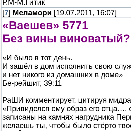
Р.М-М.Гитик
[
7
]
Меламори
[19.07.2011, 16:07]
«Ваешев» 5771
Без вины виноватый?
«И было в тот день.
И зашёл в дом исполнить свою служ
и нет никого из домашних в доме»
Бе-рейшит, 39:11
РаШИ комментирует, цитируя мидраш 
«Привиделся ему образ его отца…, с
записаны на камнях нагрудника Пер
желаешь ты, чтобы было стёрто твоё