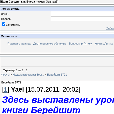
[
Если Сегодня как Вчера - зачем Завтра?
]
Форма входа
Логин:
Пароль:
запомнить
Забыл
Меню сайта
Главная страница
Дистанционное обучение
Вопросы р.Гитику
Книги р.Гитика
Страница
1
из
1
1
Форум
»
Недельные главы Торы.
»
Берейшит 5771
Берейшит 5771
[
1
]
Yael
[15.07.2011, 20:02]
Здесь выставлены урок
книги Берейшит