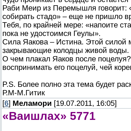
Раби Меир из Перемышля говорит: «
собирать стадо» – еще не пришло в
Тебя, по крайней мере: «напоите ст
пока не удостоимся Геулы».
Сила Яакова – Истина. Этой силой
закрывающие колодцы живой воды.
О чем плакал Яаков после поцелуя?
воспринимать его поцелуй, чей кор
P.S. Более полно эта тема будет рас
Р.М-М.Гитик
[
6
]
Меламори
[19.07.2011, 16:05]
«Ваишлах» 5771