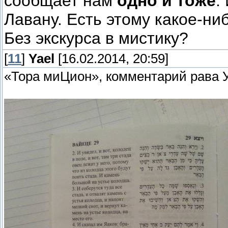
сообщает нам
одно и тоже
.
Лавану. Есть этому какое-ни
Без экскурса в мистику?
[
11
]
Yael
[16.02.2014, 20:59]
«Тора миЦион», комментарий рава 