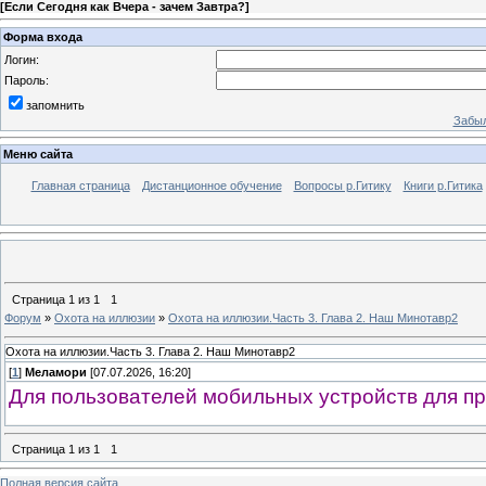
[
Если Сегодня как Вчера - зачем Завтра?
]
Форма входа
Логин:
Пароль:
запомнить
Забыл
Меню сайта
Главная страница
Дистанционное обучение
Вопросы р.Гитику
Книги р.Гитика
Страница
1
из
1
1
Форум
»
Охота на иллюзии
»
Охота на иллюзии.Часть 3. Глава 2. Наш Минотавр2
Охота на иллюзии.Часть 3. Глава 2. Наш Минотавр2
[
1
]
Меламори
[07.07.2026, 16:20]
Для пользователей мобильных устройств для пр
Страница
1
из
1
1
Полная версия сайта