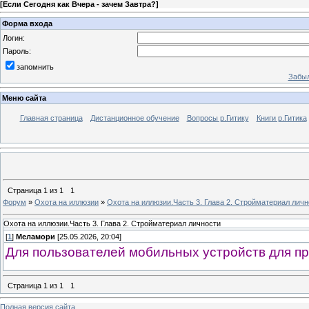
[
Если Сегодня как Вчера - зачем Завтра?
]
Форма входа
Логин:
Пароль:
запомнить
Забыл
Меню сайта
Главная страница
Дистанционное обучение
Вопросы р.Гитику
Книги р.Гитика
Страница
1
из
1
1
Форум
»
Охота на иллюзии
»
Охота на иллюзии.Часть 3. Глава 2. Стройматериал личн
Охота на иллюзии.Часть 3. Глава 2. Стройматериал личности
[
1
]
Меламори
[25.05.2026, 20:04]
Для пользователей мобильных устройств для пр
Страница
1
из
1
1
Полная версия сайта