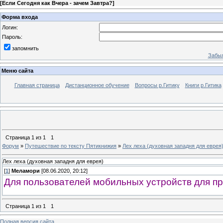
[
Если Сегодня как Вчера - зачем Завтра?
]
Форма входа
Логин:
Пароль:
запомнить
Забыл
Меню сайта
Главная страница
Дистанционное обучение
Вопросы р.Гитику
Книги р.Гитика
Страница
1
из
1
1
Форум
»
Путешествие по тексту Пятикнижия
»
Лех леха (духовная западня для еврея
Лех леха (духовная западня для еврея)
[
1
]
Меламори
[08.06.2020, 20:12]
Для пользователей мобильных устройств для пр
Страница
1
из
1
1
Полная версия сайта