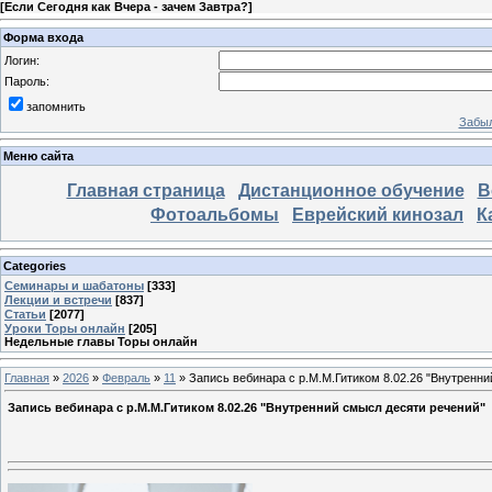
[
Если Сегодня как Вчера - зачем Завтра?
]
Форма входа
Логин:
Пароль:
запомнить
Забыл
Меню сайта
Главная страница
Дистанционное обучение
В
Фотоальбомы
Еврейский кинозал
К
Categories
Семинары и шабатоны
[333]
Лекции и встречи
[837]
Статьи
[2077]
Уроки Торы онлайн
[205]
Недельные главы Торы онлайн
Главная
»
2026
»
Февраль
»
11
» Запись вебинара с р.М.М.Гитиком 8.02.26 "Внутренн
Запись вебинара с р.М.М.Гитиком 8.02.26 "Внутренний смысл десяти речений"