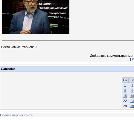
Всего комментариев
:
0
Добавлять комментарии могу
[
Р
Calendar
Пн
Вт
1
2
8
9
15
16
22
23
29
30
Полная версия сайта