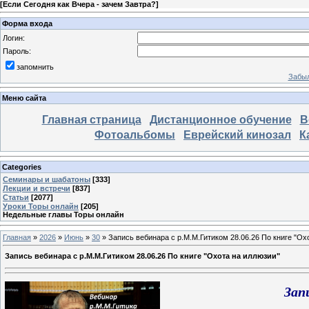
[
Если Сегодня как Вчера - зачем Завтра?
]
Форма входа
Логин:
Пароль:
запомнить
Забыл
Меню сайта
Главная страница
Дистанционное обучение
В
Фотоальбомы
Еврейский кинозал
К
Categories
Семинары и шабатоны
[333]
Лекции и встречи
[837]
Статьи
[2077]
Уроки Торы онлайн
[205]
Недельные главы Торы онлайн
Главная
»
2026
»
Июнь
»
30
» Запись вебинара с р.М.М.Гитиком 28.06.26 По книге "Ох
Запись вебинара с р.М.М.Гитиком 28.06.26 По книге "Охота на иллюзии"
Зап