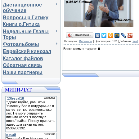
Дистанционное
обучение
Вопросы р.Гитику
Книги р.Гитика
Недельные Главы
Поделиться…
Торы
Категория
:
Вебинары
|
Просмотров
: 182 |
Добавил
:
Yael
Фотоальбомы
Всего комментариев
:
0
Еврейский кинозал
Каталог файлов
Обратная связь
Наши партнеры
МИНИ-ЧАТ