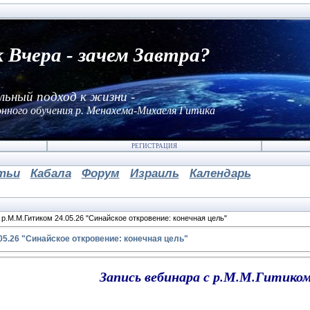
к Вчера - зачем Завтра?
льный подход к жизни -
нного обучения р. Менахема-Михаеля Гитика
РЕГИСТРАЦИЯ
тьи
Кабала
Форум
Израиль
Календарь
р.М.М.Гитиком 24.05.26 "Синайское откровение: конечная цель"
05.26 "Синайское откровение: конечная цель"
Запись вебинара с р.М.М.Гитиком