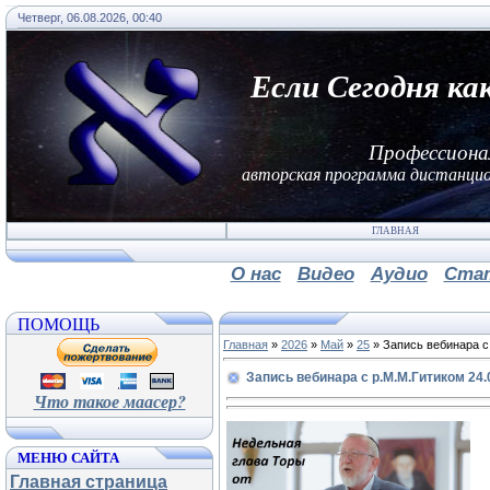
Четверг, 06.08.2026, 00:40
Если Сегодня ка
Профессиона
авторская программа дистанцио
ГЛАВНАЯ
О нас
Видео
Аудио
Ста
ПОМОЩЬ
Главная
»
2026
»
Май
»
25
» Запись вебинара с 
Запись вебинара с р.М.М.Гитиком 24.
Что такое маасер?
МЕНЮ САЙТА
Главная страница