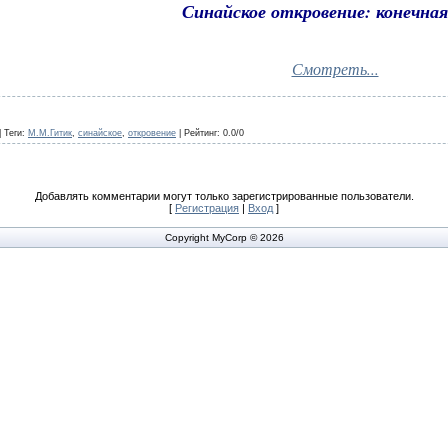
Синайское откровение: конечная
Смотреть...
|
Теги
:
М.М.Гитик
,
синайское
,
откровение
|
Рейтинг
:
0.0
/
0
Добавлять комментарии могут только зарегистрированные пользователи.
[
Регистрация
|
Вход
]
Copyright MyCorp © 2026