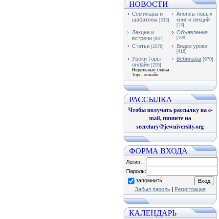
НОВОСТИ
Семинары и
Анонсы новых
шабатоны
книг и лекций
[333]
[13]
Лекции и
Объявления
встречи
[199]
[837]
Статьи
Видео уроки
[2076]
[416]
Уроки Торы
Вебинары
[970]
онлайн
[205]
Недельные главы
Торы онлайн
РАССЫЛКА
Чтобы получать рассылку на e-
mail, пишите на
secretary@jewniversity.org
ФОРМА ВХОДА
Логин:
Пароль:
запомнить
Забыл пароль
|
Регистрация
КАЛЕНДАРЬ