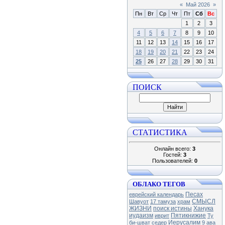
«
Май 2026
»
Пн
Вт
Ср
Чт
Пт
Сб
Вс
1
2
3
4
5
6
7
8
9
10
11
12
13
14
15
16
17
18
19
20
21
22
23
24
25
26
27
28
29
30
31
ПОИСК
СТАТИСТИКА
Онлайн всего:
3
Гостей:
3
Пользователей:
0
ОБЛАКО ТЕГОВ
Песах
еврейский календарь
СМЫСЛ
Шавуот
17 тамуза
храм
ЖИЗНИ
поиск истины
Ханука
иудаизм
Пятикнижие
иврит
Ту
Иерусалим
би-шват
седер
9 ава