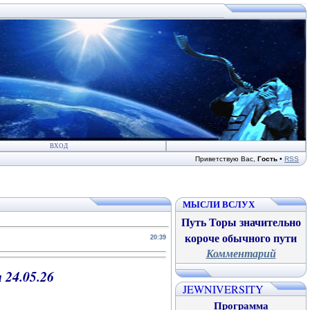
ВХОД
Приветствую Вас
,
Гость
•
RSS
МЫСЛИ ВСЛУХ
Путь Торы значительно
короче обычного пути
20:39
Комментарий
 24.05
.26
JEWNIVERSITY
Программа