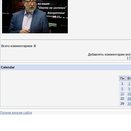
Всего комментариев
:
0
Добавлять комментарии могу
[
Р
Calendar
Пн
Вт
1
2
8
9
15
16
22
23
29
30
Полная версия сайта