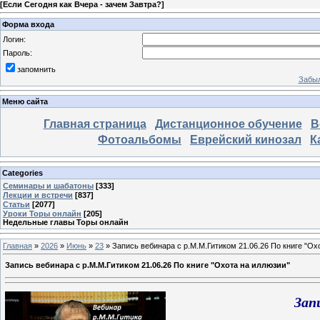
[
Если Сегодня как Вчера - зачем Завтра?
]
Форма входа
Логин:
Пароль:
запомнить
Забыл
Меню сайта
Главная страница
Дистанционное обучение
В
Фотоальбомы
Еврейский кинозал
К
Categories
Семинары и шабатоны
[333]
Лекции и встречи
[837]
Статьи
[2077]
Уроки Торы онлайн
[205]
Недельные главы Торы онлайн
Главная
»
2026
»
Июнь
»
23
» Запись вебинара с р.М.М.Гитиком 21.06.26 По книге "Ох
Запись вебинара с р.М.М.Гитиком 21.06.26 По книге "Охота на иллюзии"
Зап