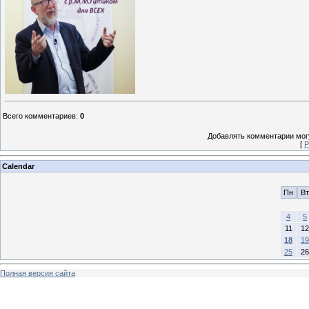
Всего комментариев
:
0
Добавлять комментарии могу
[
Р
Calendar
Пн
Вт
4
5
11
12
18
19
25
26
Полная версия сайта