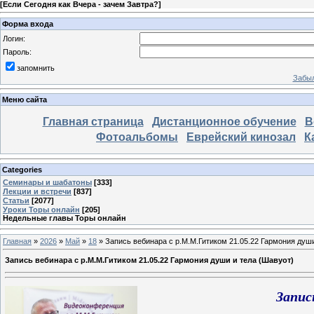
[
Если Сегодня как Вчера - зачем Завтра?
]
Форма входа
Логин:
Пароль:
запомнить
Забыл
Меню сайта
Главная страница
Дистанционное обучение
В
Фотоальбомы
Еврейский кинозал
К
Categories
Семинары и шабатоны
[333]
Лекции и встречи
[837]
Статьи
[2077]
Уроки Торы онлайн
[205]
Недельные главы Торы онлайн
Главная
»
2026
»
Май
»
18
» Запись вебинара с р.М.М.Гитиком 21.05.22 Гармония души
Запись вебинара с р.М.М.Гитиком 21.05.22 Гармония души и тела (Шавуот)
Запис