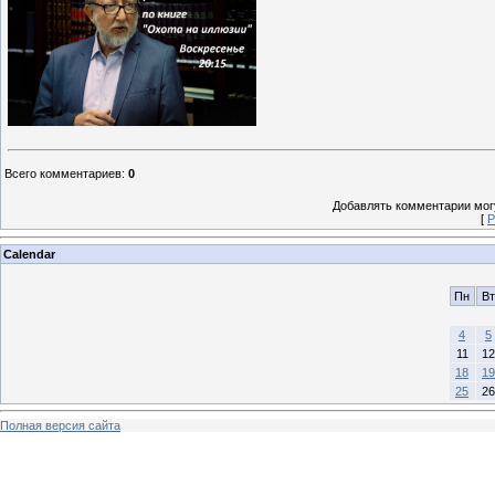
Всего комментариев
:
0
Добавлять комментарии могу
[
Р
Calendar
Пн
Вт
4
5
11
12
18
19
25
26
Полная версия сайта