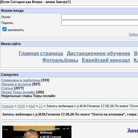
[
Если Сегодня как Вчера - зачем Завтра?
]
Форма входа
Логин:
Пароль:
запомнить
Забыл
Меню сайта
Главная страница
Дистанционное обучение
В
Фотоальбомы
Еврейский кинозал
К
Categories
Семинары и шабатоны
[333]
Лекции и встречи
[837]
Статьи
[2077]
Уроки Торы онлайн
[205]
Недельные главы Торы онлайн
Главная
»
2026
»
Май
»
21
» Запись вебинара с р.М.М.Гитиком 17.05.26 По книге "Охот
Запись вебинара с р.М.М.Гитиком 17.05.26 По книге "Охота на иллюзии", глава
Зап