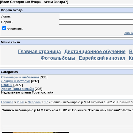
[
Если Сегодня как Вчера - зачем Завтра?
]
Форма входа
Логин:
Пароль:
запомнить
Забыл
Меню сайта
Главная страница
Дистанционное обучение
В
Фотоальбомы
Еврейский кинозал
К
Categories
Семинары и шабатоны
[333]
Лекции и встречи
[837]
Статьи
[2077]
Уроки Торы онлайн
[205]
Недельные главы Торы онлайн
Главная
»
2026
»
Февраль
»
17
» Запись вебинара с р.М.М.Гитиком 15.02.26 По книге "
Запись вебинара с р.М.М.Гитиком 15.02.26 По книге "Охота на иллюзии" Часть 3