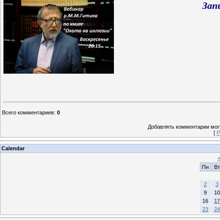
Зап
Всего комментариев
:
0
Добавлять комментарии могу
[
Р
Calendar
Пн
Вт
2
3
9
10
16
17
23
24