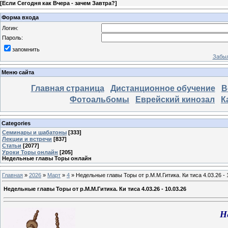
[
Если Сегодня как Вчера - зачем Завтра?
]
Форма входа
Логин:
Пароль:
запомнить
Забыл
Меню сайта
Главная страница
Дистанционное обучение
В
Фотоальбомы
Еврейский кинозал
К
Categories
Семинары и шабатоны
[333]
Лекции и встречи
[837]
Статьи
[2077]
Уроки Торы онлайн
[205]
Недельные главы Торы онлайн
Главная
»
2026
»
Март
»
4
» Недельные главы Торы от р.М.М.Гитика. Ки тиса 4.03.26 - 
Недельные главы Торы от р.М.М.Гитика. Ки тиса 4.03.26 - 10.03.26
Н