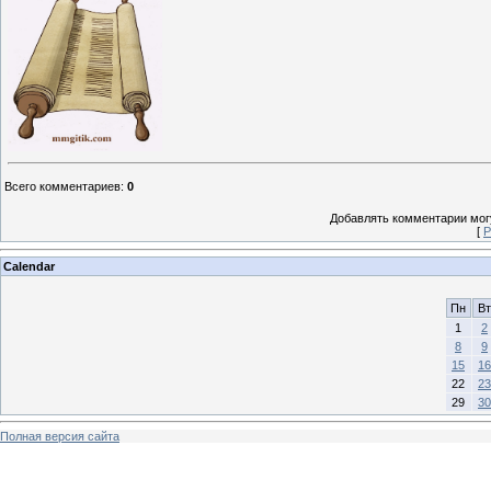
Всего комментариев
:
0
Добавлять комментарии могу
[
Р
Calendar
Пн
Вт
1
2
8
9
15
16
22
23
29
30
Полная версия сайта