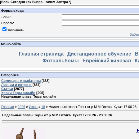
[
Если Сегодня как Вчера - зачем Завтра?
]
Форма входа
Логин:
Пароль:
запомнить
Забыл
Меню сайта
Главная страница
Дистанционное обучение
В
Фотоальбомы
Еврейский кинозал
К
Categories
Семинары и шабатоны
[333]
Лекции и встречи
[837]
Статьи
[2077]
Уроки Торы онлайн
[205]
Недельные главы Торы онлайн
Главная
»
2026
»
Июнь
»
18
» Недельные главы Торы от р.М.М.Гитика. Хукат 17.06.26 -
Недельные главы Торы от р.М.М.Гитика. Хукат 17.06.26 - 23.06.26
Н