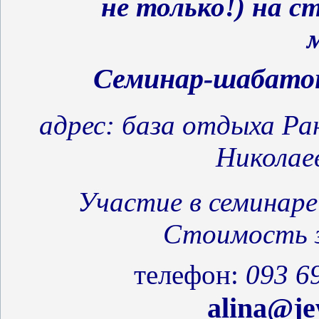
не только!) на ст
Семинар-шабатон
адрес
:
база отдыха Ра
Николае
Участие в семинар
Стоимость 
телефон:
093 6
alina
@
je