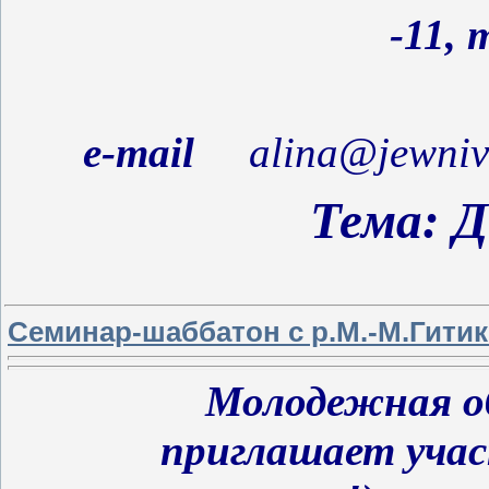
-11,
т
e
-
mail
alina
@
jewniv
Тема:
Д
Семинар-шаббатон с р.М.-М.Гити
Молодежная об
приглашает уча