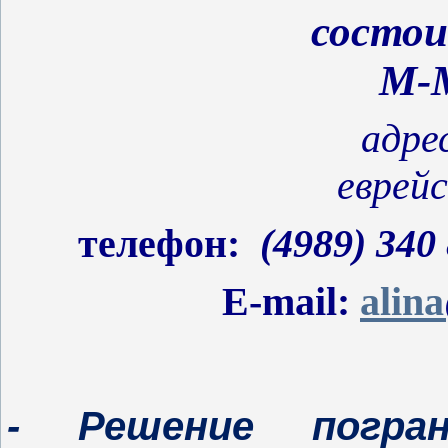
состои
М-М
адре
еврей
телефон:
(4989) 340 
E
-
mail
:
alina
- Решение погра