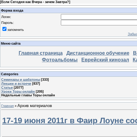
[
Если Сегодня как Вчера - зачем Завтра?
]
Форма входа
Логин:
Пароль:
запомнить
Забыл
Меню сайта
Главная страница
Дистанционное обучение
В
Фотоальбомы
Еврейский кинозал
К
Categories
Семинары и шабатоны
[333]
Лекции и встречи
[837]
Статьи
[2077]
Уроки Торы онлайн
[205]
Недельные главы Торы онлайн
Архив материалов
Главная
»
17-19 июня 2011г в Фаир Лоуне с